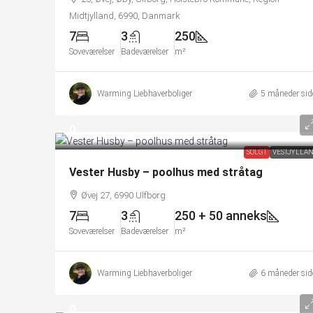
Midtjylland, 6990, Danmark
7
3
250
Soveværelser
Badeværelser
m²
Warming Liebhaverboliger
5 måneder sid
0
SOLGT
VESTJYLLA
Vester Husby – poolhus med stråtag
Øvej 27, 6990 Ulfborg
7
3
250 + 50 anneks
Soveværelser
Badeværelser
m²
Warming Liebhaverboliger
6 måneder sid
0