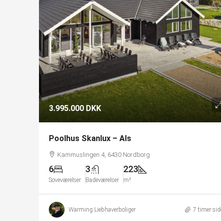
3.995.000 DKK
Poolhus Skanlux – Als
Kammuslingen 4, 6430 Nordborg
6
3
223
Soveværelser
Badeværelser
m²
Warming Liebhaverboliger
7 timer si