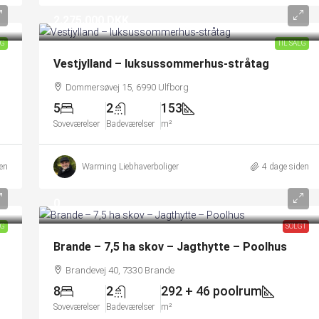
2.275.000 DKK
LG
TIL SALG
Vestjylland – luksussommerhus-stråtag
Dommersøvej 15, 6990 Ulfborg
5
2
153
Soveværelser
Badeværelser
m²
en
Warming Liebhaverboliger
4 dage siden
0
LG
SOLGT
Brande – 7,5 ha skov – Jagthytte – Poolhus
Brandevej 40, 7330 Brande
8
2
292 + 46 poolrum
Soveværelser
Badeværelser
m²