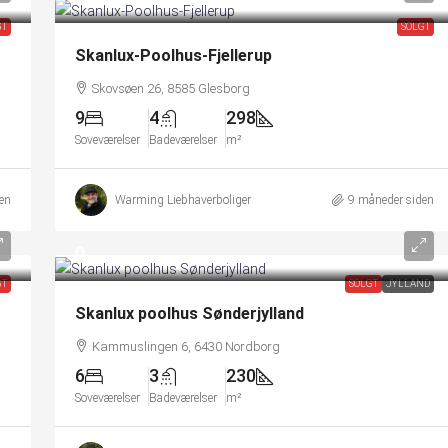
GT
SOLGT
Skanlux-Poolhus-Fjellerup
Skovsøen 26, 8585 Glesborg
9
4
298
Soveværelser
Badeværelser
m²
en
Warming Liebhaverboliger
9 måneder siden
0
GT
SOLGT
JYLLAND
Skanlux poolhus Sønderjylland
Kammuslingen 6, 6430 Nordborg
6
3
230
Soveværelser
Badeværelser
m²