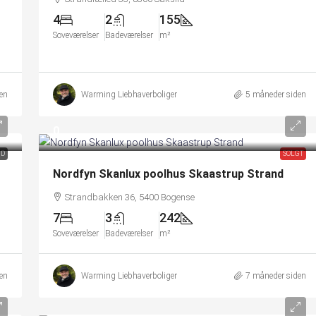
4
2
155
Soveværelser
Badeværelser
m²
en
Warming Liebhaverboliger
5 måneder siden
0
ND
SOLGT
Nordfyn Skanlux poolhus Skaastrup Strand
Strandbakken 36, 5400 Bogense
7
3
242
Soveværelser
Badeværelser
m²
en
Warming Liebhaverboliger
7 måneder siden