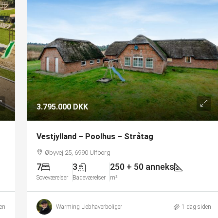
3.795.000 DKK
Vestjylland – Poolhus – Stråtag
Øbyvej 25, 6990 Ulfborg
7
3
250 + 50 anneks
Soveværelser
Badeværelser
m²
den
Warming Liebhaverboliger
1 dag siden