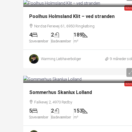
SOL
Poolhus Holmsland Klit – ved stranden
Nordsø Ferievej 61, 6950 Ringkøbing
4
2
189
Soveværelser
Badeværelser
m²
Warming Liebhaverboliger
9 måneder sid
SOL
Sommerhus Skanlux Lolland
Falkevej 2, 4970 Rødby
5
2
153
Soveværelser
Badeværelser
m²