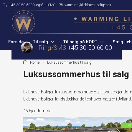
+45 30 50 6000, også til SMS
warming@liebhaver-boliger.dk
Forside
Til salg
Til salg på KORT
Sælg lieb
Ring/SMS
+45 30 50 60 00
Home
Luksussommerhus til salg
Luksussommerhus til salg
Liebhaverboliger, luksussommerhuse og liebhaverejendomme
Liebhaverboliger, landsdækkende liebhavermægler i Jylland,
45 Ejendomme
TIL SA