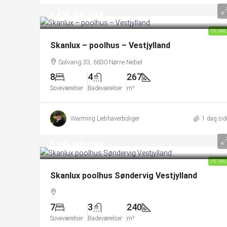
6.495.000 DKK
TIL SA
Skanlux – poolhus – Vestjylland
Solvang 33, 6830 Nørre Nebel
8
4
267
Soveværelser
Badeværelser
m²
Warming Liebhaverboliger
1 dag sid
6.995.000 DKK
TIL SA
Skanlux poolhus Søndervig Vestjylland
7
3
240
Soveværelser
Badeværelser
m²