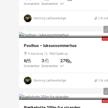
Soveværelser
Badeværelser
m²
Warming Liebhaverboliger
2 år si
0
SOL
Poolhus – luksussommerhus
Frilandsvej 12, 7860 Spøttrup
6
3
279
Soveværelser
Badeværelser
m²
Warming Liebhaverboliger
2 år si
0
SOL
Bjælkehytte 200m fra stranden