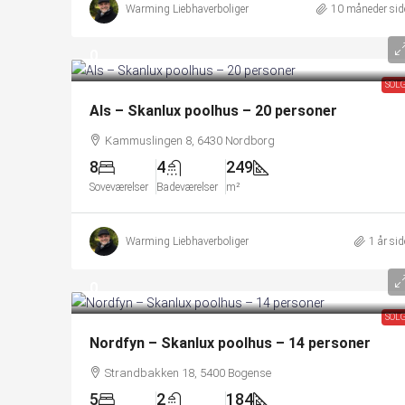
Warming Liebhaverboliger
10 måneder sid
0
SOL
Als – Skanlux poolhus – 20 personer
Kammuslingen 8, 6430 Nordborg
8
4
249
Soveværelser
Badeværelser
m²
Warming Liebhaverboliger
1 år si
0
SOL
Nordfyn – Skanlux poolhus – 14 personer
Strandbakken 18, 5400 Bogense
5
2
184