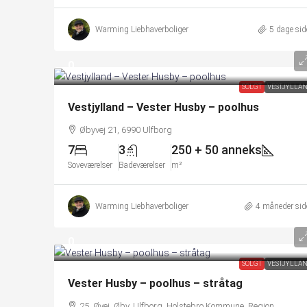
Warming Liebhaverboliger
5 dage sid
0
SOLGT
VESTJYLLA
Vestjylland – Vester Husby – poolhus
Øbyvej 21, 6990 Ulfborg
7
3
250 + 50 anneks
Soveværelser
Badeværelser
m²
Warming Liebhaverboliger
4 måneder sid
0
SOLGT
VESTJYLLA
Vester Husby – poolhus – stråtag
25, Øvej, Øby, Ulfborg, Holstebro Kommune, Region