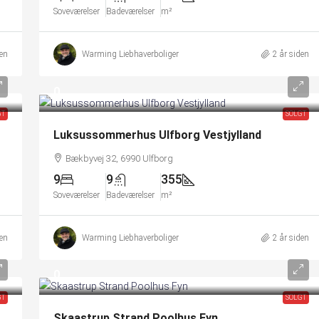
Soveværelser
Badeværelser
m²
den
Warming Liebhaverboliger
2 år siden
0
GT
SOLGT
Luksussommerhus Ulfborg Vestjylland
Bækbyvej 32, 6990 Ulfborg
9
9
355
Soveværelser
Badeværelser
m²
den
Warming Liebhaverboliger
2 år siden
0
GT
SOLGT
Skaastrup Strand Poolhus Fyn