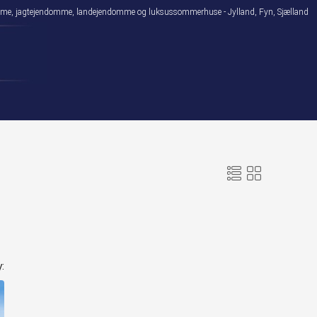
domme, jagtejendomme, landejendomme og luksussommerhuse - Jylland, Fyn, Sjælland
: