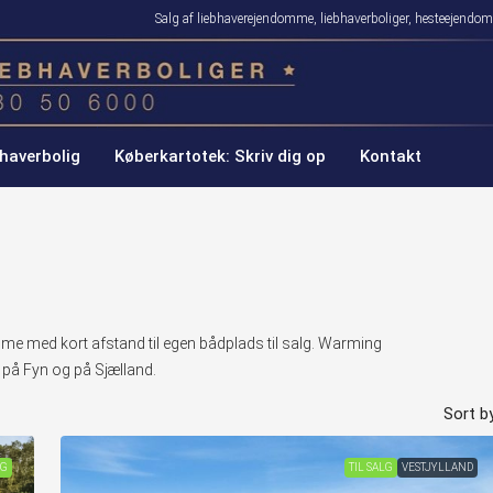
Salg af liebhaverejendomme, liebhaverboliger, hesteejen
haverbolig
Køberkartotek: Skriv dig op
Kontakt
 med kort afstand til egen bådplads til salg. Warming
 på Fyn og på Sjælland.
Sort by
LG
TIL SALG
VESTJYLLAND