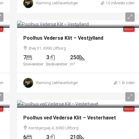
en
Warming Liebhaverboliger
10 måneder siden
0
GT
SOLGT
Poolhus Vedersø Klit – Vestjylland
Øvej 31, 6990 Ulfborg
7
3
250
Soveværelser
Badeværelser
m²
den
Warming Liebhaverboliger
1 år siden
0
GT
SOLGT
Poolhus ved Vedersø Klit – Vesterhavet
Kornbjergvej 4, 6990 Ulfborg
6
3
210