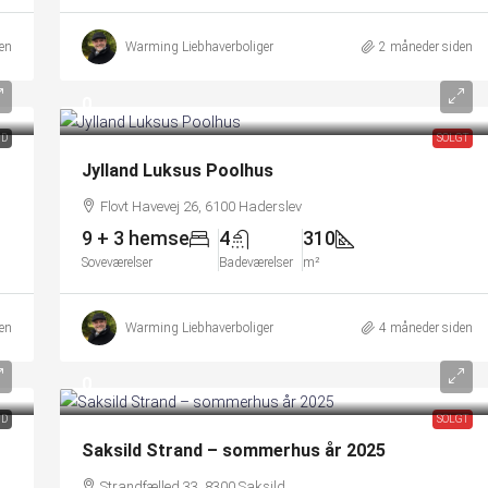
en
Warming Liebhaverboliger
2 måneder siden
0
ND
SOLGT
Jylland Luksus Poolhus
Flovt Havevej 26, 6100 Haderslev
9 + 3 hemse
4
310
Soveværelser
Badeværelser
m²
en
Warming Liebhaverboliger
4 måneder siden
0
ND
SOLGT
Saksild Strand – sommerhus år 2025
Strandfælled 33, 8300 Saksild