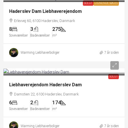
SOLGT
LIGNENDE SØGES
Haderslev Dam Liebhaverejendom
Erlevvej 60, 6100 Haderslev, Danmark
8
3
275
Soveværelser
Badeværelser
m²
Warming Liebhaverboliger
7 år siden
SOLGT
Liebhaverejendom Haderslev Dam
Damstien 22, 6100 Haderslev, Danmark
6
2
174
Soveværelser
Badeværelser
m²
Warming Liebhaverboliger
7 år siden