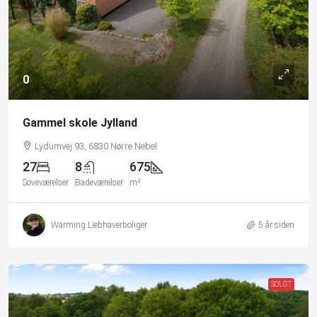
0
Gammel skole Jylland
Lydumvej 93, 6830 Nørre Nebel
27
8
675
Soveværelser
Badeværelser
m²
Warming Liebhaverboliger
5 år siden
SOLGT