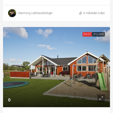
Warming Liebhaverboliger
4 måneder siden
SOLGT
JYLLAND
0