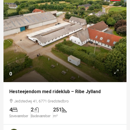
0
Hesteejendom med rideklub – Ribe Jylland
Jedstedvej 41, 6771 Gredstedbro
4
2
251
Soveværelser
Badeværelser
m²