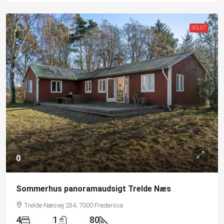
SOLGT
0
Sommerhus panoramaudsigt Trelde Næs
Trelde Næsvej 234, 7000 Fredericia
4
1
80