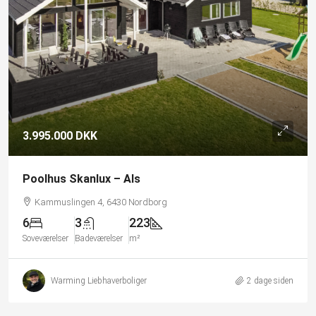
3.995.000 DKK
Poolhus Skanlux – Als
Kammuslingen 4, 6430 Nordborg
6
3
223
Soveværelser
Badeværelser
m²
Warming Liebhaverboliger
2 dage siden