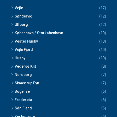
Vejle
(17)
Søndervig
(12)
Ulfborg
(12)
København / Storkøbenhavn
(10)
Vester Husby
(10)
Vejle Fjord
(10)
Husby
(10)
Vedersø Klit
(8)
Nordborg
(7)
Skaastrup Fyn
(7)
Bogense
(6)
Fredericia
(6)
Sdr. Fjand
(6)
Kerteminde
(6)