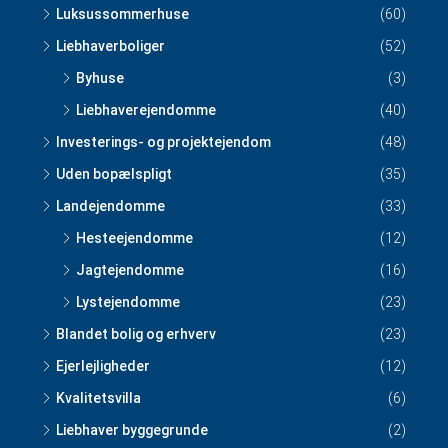
Luksussommerhuse
(60)
Liebhaverboliger
(52)
Byhuse
(3)
Liebhaverejendomme
(40)
Investerings- og projektejendom
(48)
Uden bopælspligt
(35)
Landejendomme
(33)
Hesteejendomme
(12)
Jagtejendomme
(16)
Lystejendomme
(23)
Blandet bolig og erhverv
(23)
Ejerlejligheder
(12)
Kvalitetsvilla
(6)
Liebhaver byggegrunde
(2)