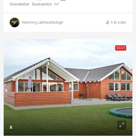
Soveværelser
Badeværelse
m²
Warming Liebhaverboliger
5 år siden
SOLGT
x