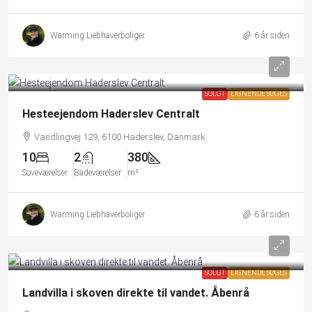
Warming Liebhaverboliger
6 år siden
SOLGT
LIGNENDE SØGES
Hesteejendom Haderslev Centralt
Vandlingvej 129, 6100 Haderslev, Danmark
10
2
380
Soveværelser
Badeværelser
m²
Warming Liebhaverboliger
6 år siden
SOLGT
LIGNENDE SØGES
Landvilla i skoven direkte til vandet. Åbenrå