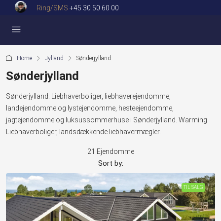
Ring/SMS
+45 30 50 60 00
Home
Jylland
Sønderjylland
Sønderjylland
Sønderjylland. Liebhaverboliger, liebhaverejendomme,
landejendomme og lystejendomme, hesteejendomme,
jagtejendomme og luksussommerhuse i Sønderjylland. Warming
Liebhaverboliger, landsdækkende liebhavermægler.
21 Ejendomme
Sort by:
TIL SALG