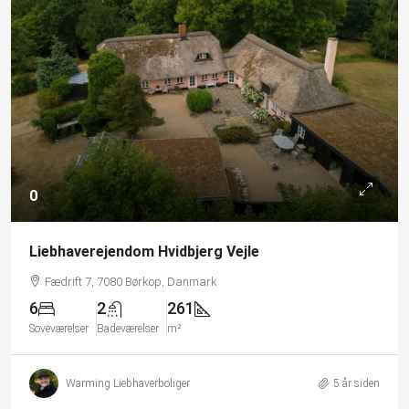
0
Liebhaverejendom Hvidbjerg Vejle
Fædrift 7, 7080 Børkop, Danmark
6
2
261
Soveværelser
Badeværelser
m²
Warming Liebhaverboliger
5 år siden