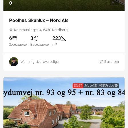
0
Poolhus Skanlux – Nord Als
Kammuslingen 4, 6430 Nordborg
6
3
223
Soveværelser
Badeværelser
m²
Warming Liebhaverboliger
5 år siden
SOLGT
JYLLAND
VESTJYLLAND