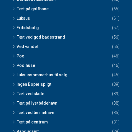
Tæt på golfbane
(65)
Luksus
(61)
Fritidsbolig
(57)
Tæt ved god badestrand
(56)
Ved vandet
(55)
Pool
(46)
Poolhuse
(46)
Luksussommerhus til salg
(45)
Ingen Bopælspligt
(39)
Tæt ved skole
(39)
Tæt på lystbådehavn
(38)
Tæt ved børnehave
(35)
Tæt på centrum
(31)
Vandudsigt
(29)