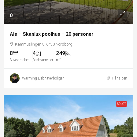
0
Als – Skanlux poolhus – 20 personer
Kammuslingen 8, 6430 Nordborg
8
4
249
Soveværelser
Badeværelser
m²
Warming Liebhaverboliger
1 år siden
SOLGT