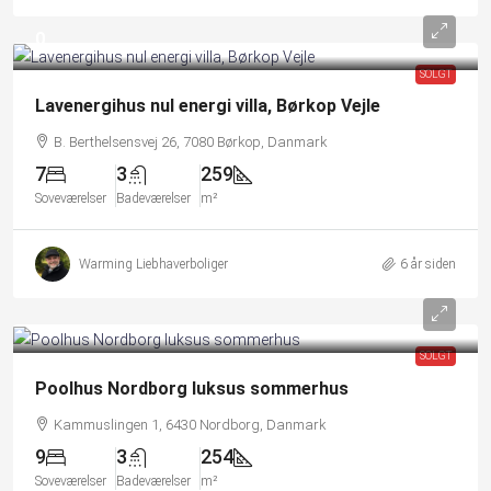
0
SOLGT
Lavenergihus nul energi villa, Børkop Vejle
B. Berthelsensvej 26, 7080 Børkop, Danmark
7
3
259
Soveværelser
Badeværelser
m²
Warming Liebhaverboliger
6 år siden
SOLGT
Poolhus Nordborg luksus sommerhus
Kammuslingen 1, 6430 Nordborg, Danmark
9
3
254
Soveværelser
Badeværelser
m²