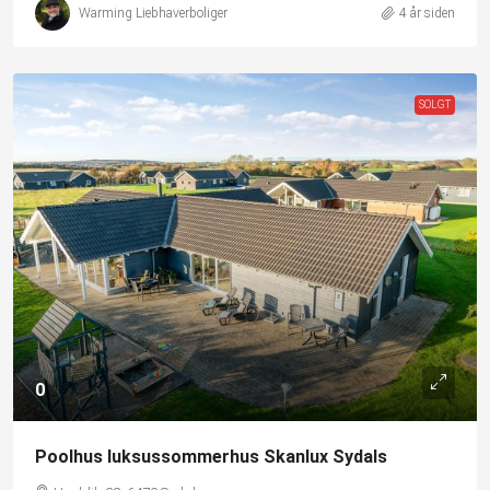
Warming Liebhaverboliger
4 år siden
SOLGT
0
Poolhus luksussommerhus Skanlux Sydals