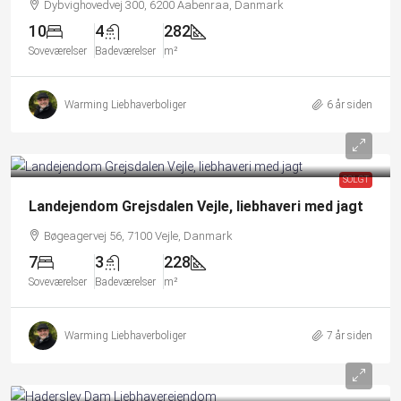
Dybvighovedvej 300, 6200 Aabenraa, Danmark
10
4
282
Soveværelser
Badeværelser
m²
Warming Liebhaverboliger
6 år siden
SOLGT
Landejendom Grejsdalen Vejle, liebhaveri med jagt
Bøgeagervej 56, 7100 Vejle, Danmark
7
3
228
Soveværelser
Badeværelser
m²
Warming Liebhaverboliger
7 år siden