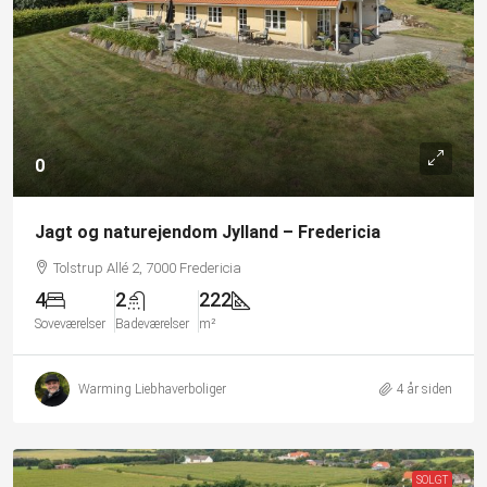
0
Jagt og naturejendom Jylland – Fredericia
Tolstrup Allé 2, 7000 Fredericia
4
2
222
Soveværelser
Badeværelser
m²
Warming Liebhaverboliger
4 år siden
SOLGT