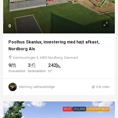
0
Poolhus Skanlux, investering med højt afkast,
Nordborg Als
Kammuslingen 5, 6430 Nordborg, Danmark
9
3
242
Soveværelser
Badeværelser
m²
Warming Liebhaverboliger
6 år siden
SOLGT
JYLLAND
LIGNENDE SØGES