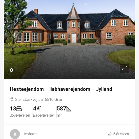
0
Hesteejendom – liebhaverejendom – Jylland
Stensbækvej 5a, 6510 Gram
13
4
587
Soveværelser
Badeværelser
m²
Liebhaveri
6 år siden