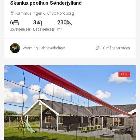
Skanlux poolhus Sønderjylland
Kammuslingen 6, 6430 Nordborg
6
3
230
Soveværelser
Badeværelser
m²
Warming Liebhaverboliger
10 måneder siden
SOLGT