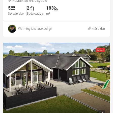
Havblik 28, 6470 Sydals
5
2
183
Soveværelser
Badeværelser
m²
Warming Liebhaverboliger
4 år siden
SOLGT