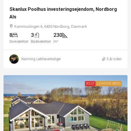
Skanlux Poolhus investeringsejendom, Nordborg
Als
Kammuslingen 6, 6430 Nordborg, Danmark
8
3
230
Soveværelser
Badeværelser
m²
Warming Liebhaverboliger
5 år siden
SOLGT
LIGNENDE SØGES