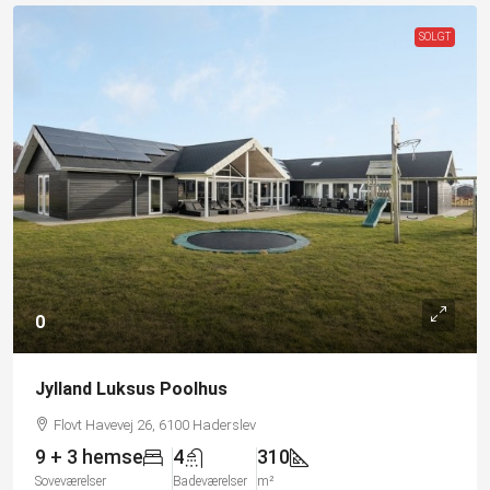
SOLGT
0
Jylland Luksus Poolhus
Flovt Havevej 26, 6100 Haderslev
9 + 3 hemse
4
310
Soveværelser
Badeværelser
m²