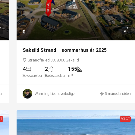
0
Saksild Strand – sommerhus år 2025
Strandfælled 33, 8300 Saksild
4
2
155
Soveværelser
Badeværelser
m²
en
Warming Liebhaverboliger
5 måneder siden
GT
SOLGT