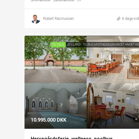
Soveværelser
Badeværelser
m²
Robert Rasmussen
6 dage sid
TIL SALG
JYLLAND
TILBUD MODTAGES GRUNDET ANDET K
10.995.000 DKK
Herregårdsferie, wellness, poolhus