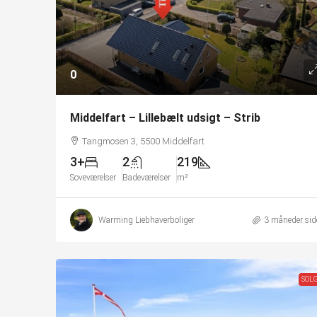
0
Middelfart – Lillebælt udsigt – Strib
Tangmosen 3, 5500 Middelfart
3+
2
219
Soveværelser
Badeværelser
m²
Warming Liebhaverboliger
3 måneder sid
SOL