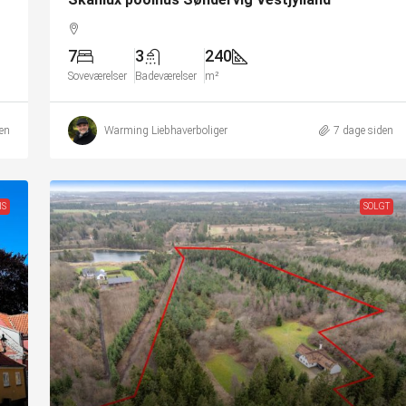
7
3
240
Soveværelser
Badeværelser
m²
en
Warming Liebhaverboliger
7 dage siden
IS
SOLGT