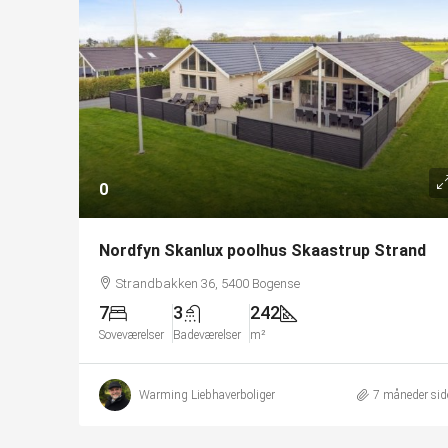
0
Nordfyn Skanlux poolhus Skaastrup Strand
Strandbakken 36, 5400 Bogense
7
3
242
Soveværelser
Badeværelser
m²
Warming Liebhaverboliger
7 måneder sid