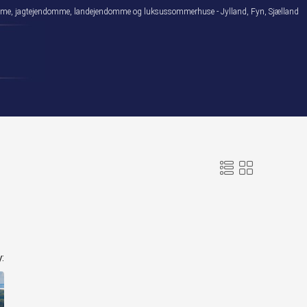
domme, jagtejendomme, landejendomme og luksussommerhuse - Jylland, Fyn, Sjælland
: