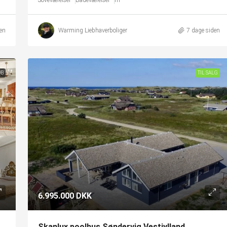
Soveværelser
Badeværelser
m²
en
Warming Liebhaverboliger
7 dage siden
ØB
TIL SALG
6.995.000 DKK
Skanlux poolhus Søndervig Vestjylland