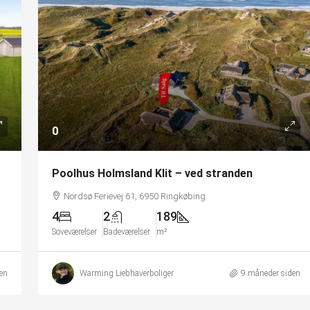
0
Poolhus Holmsland Klit – ved stranden
Nordsø Ferievej 61, 6950 Ringkøbing
4
2
189
Soveværelser
Badeværelser
m²
en
Warming Liebhaverboliger
9 måneder siden