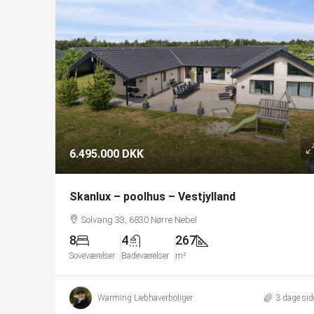
6.495.000 DKK
Skanlux – poolhus – Vestjylland
Solvang 33, 6830 Nørre Nebel
8
4
267
Soveværelser
Badeværelser
m²
Warming Liebhaverboliger
3 dage sid