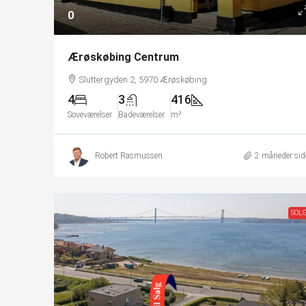
0
Ærøskøbing Centrum
Sluttergyden 2, 5970 Ærøskøbing
4
3
416
Soveværelser
Badeværelser
m²
Robert Rasmussen
2 måneder sid
SOL