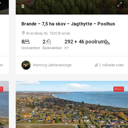
0
Brande – 7,5 ha skov – Jagthytte – Poolhus
Brandevej 40, 7330 Brande
8
2
292 + 46 poolrum
Soveværelser
Badeværelser
m²
en
Warming Liebhaverboliger
2 måneder siden
GT
SOLGT