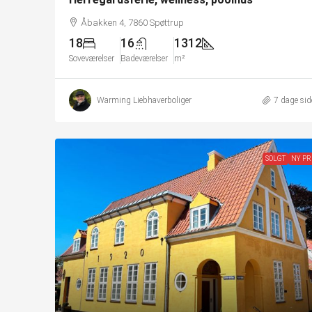
Åbakken 4, 7860 Spøttrup
18
16
1312
Soveværelser
Badeværelser
m²
Warming Liebhaverboliger
7 dage sid
SOLGT
NY PR