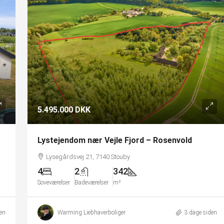
5.495.000 DKK
Lystejendom nær Vejle Fjord – Rosenvold
Lysegårdsvej 21, 7140 Stouby
4
2
342
Soveværelser
Badeværelser
m²
en
Warming Liebhaverboliger
3 dage siden