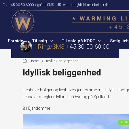
+45 30 50 6000, også til SMS
warming@liebhaver-boliger.dk
Forside
Til salg
Til salg på KORT
Sælg lieb
Ring/SMS
+45 30 50 60 00
Home
Idyllisk beliggenhed
Idyllisk beliggenhed
Liebhaverboliger og liebhaverejendomme med idyllisk belig
liebhavermægler i Jylland, på Fyn og på Sjælland.
81 Ejendomme
TIL SA