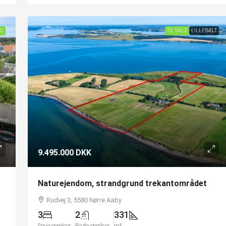
LG
TIL SALG
LILLEBÆLT
9.495.000 DKK
Naturejendom, strandgrund trekantområdet
Rudvej 3, 5580 Nørre Aaby
3
2
331