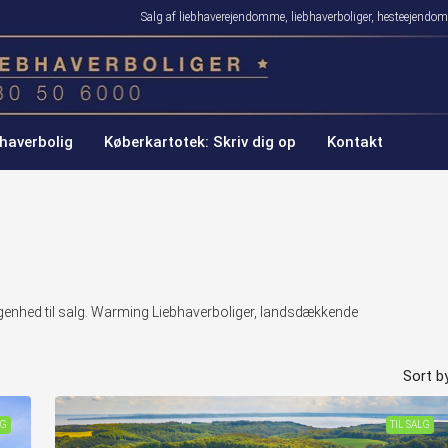
Salg af liebhaverejendomme, liebhaverboliger, hesteejen
haverbolig
Køberkartotek: Skriv dig op
Kontakt
genhed til salg. Warming Liebhaverboliger, landsdækkende
Sort by
LG
TIL SALG