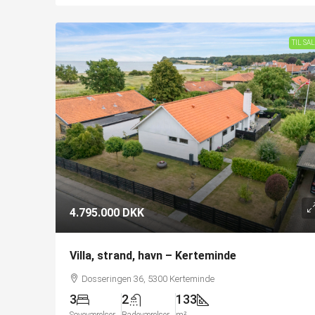
TIL SA
4.795.000 DKK
Villa, strand, havn – Kerteminde
Dosseringen 36, 5300 Kerteminde
3
2
133