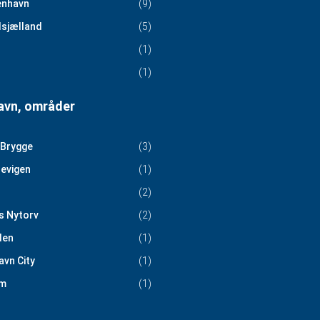
nhavn
(9)
sjælland
(5)
(1)
(1)
vn, områder
 Brygge
(3)
evigen
(1)
(2)
s Nytorv
(2)
den
(1)
vn City
(1)
m
(1)