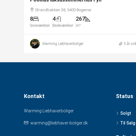
Strandbakken 38, 5400 Bogense
8
4
267
Soveværelser
Badeværelser
m²
Warming Liebhaverboliger
5 år si
Kontakt
Status
Warming Liebhaverboliger
Solgt
warming@liebhaver-boliger.dk
Til Salg