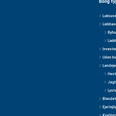
Bolig ty
Luksus
Liebhav
Byhu
Lieb
Investe
Uden bo
Landej
Hes
Jag
Lyst
Blandet
Ejerlejl
Kvalitet