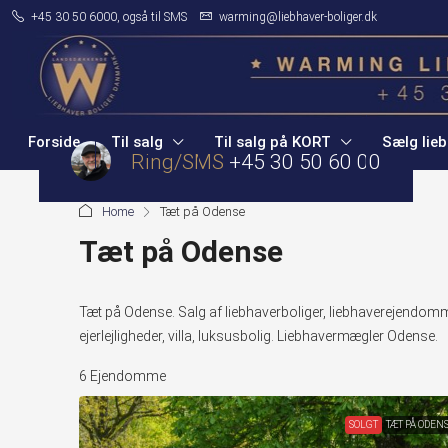
+45 30 50 6000, også til SMS
warming@liebhaver-boliger.dk
Forside
Til salg
Til salg på KORT
Sælg lieb
Ring/SMS
+45 30 50 60 00
Home
Tæt på Odense
Tæt på Odense
Tæt på Odense. Salg af liebhaverboliger, liebhaverejen
ejerlejligheder, villa, luksusbolig. Liebhavermægler Odense.
6 Ejendomme
SOLGT
TÆT PÅ ODEN