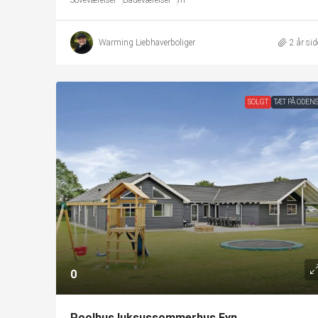
Soveværelser
Badeværelser
m²
Warming Liebhaverboliger
2 år si
SOLGT
TÆT PÅ ODEN
0
Poolhus luksussommerhus Fyn