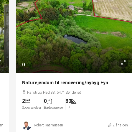
0
Naturejendom til renovering/nybyg Fyn
Farstrup Hed 33, 5471 Søndersø
2
0
80
Soveværelser
Badeværelse
m²
en
Robert Rasmussen
2 år siden