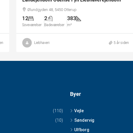
Ølundgyden 48, 5450 Otterup
12
2
383
Soveværelser
Badeværelser
m²
den
Liebhaveri
5 år siden
Byer
(110)
Vejle
(10)
Søndervig
Ulfborg