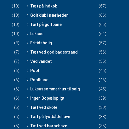
(10)
Tæt på indkøb
(67)
(10)
Golfklub i nærheden
(66)
(10)
Tæt på golfbane
(65)
(10)
Luksus
(61)
(8)
Fritidsbolig
(57)
(7)
Tæt ved god badestrand
(56)
(7)
Ved vandet
(55)
(6)
Pool
(46)
(6)
Poolhuse
(46)
(6)
Luksussommerhus til salg
(45)
(6)
Ingen Bopælspligt
(39)
(5)
Tæt ved skole
(39)
(5)
Tæt på lystbådehavn
(38)
(5)
Tæt ved børnehave
(35)