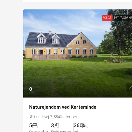
SOLGT
TÆT PÅ ODEN
0
Naturejendom ved Kerteminde
Lundevej 7, 5540 Ullerslev
5
3
360