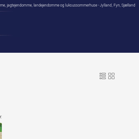
domme, jagtejendomme, landejendomme og luksussommerhuse - Jylland, Fyn, Sjælland
: