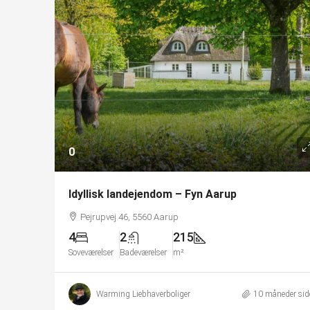
0
Idyllisk landejendom – Fyn Aarup
Pejrupvej 46, 5560 Aarup
4
2
215
Soveværelser
Badeværelser
m²
Warming Liebhaverboliger
10 måneder sid