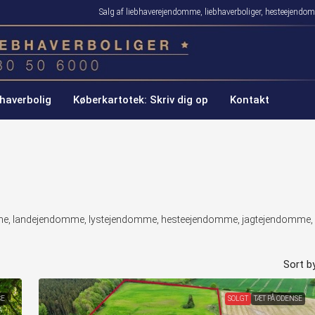
Salg af liebhaverejendomme, liebhaverboliger, hesteejen
haverbolig
Køberkartotek: Skriv dig op
Kontakt
domme, landejendomme, lystejendomme, hesteejendomme, jagtejendomme,
Sort by
SE
SOLGT
TÆT PÅ ODENSE