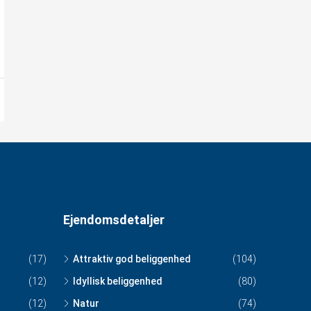
Ejendomsdetaljer
(17)
Attraktiv god beliggenhed
(104)
(12)
Idyllisk beliggenhed
(80)
(12)
Natur
(74)