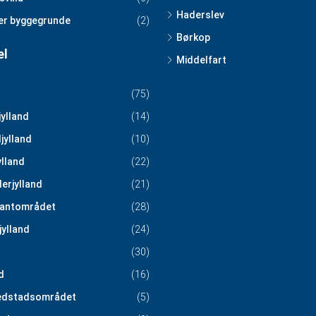
Haderslev
er byggegrunde
(2)
Børkop
el
Middelfart
(75)
jylland
(14)
jylland
(10)
ylland
(22)
erjylland
(21)
antområdet
(28)
jylland
(24)
(30)
d
(16)
edstadsområdet
(5)