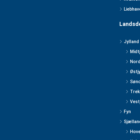
Liebhav
Landsd
Jylland
Midt
Nord
Østj
Sønd
Trek
Vest
Fyn
Sjællan
Hov