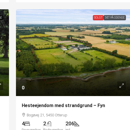
SE
SOLGT
TÆT PÅ ODENSE
0
Hesteejendom med strandgrund – Fyn
Bogøvej 21, 5450 Otterup
4
2
206