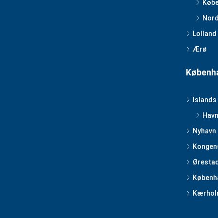
Købe
Nord
Lolland
Ærø
Københa
Islands
Havn
Nyhavn
Kongen
Øresta
Københa
Kærhol