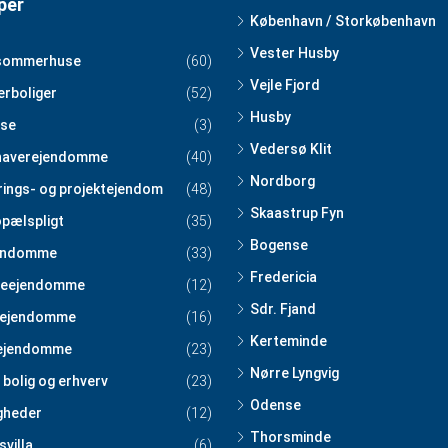
per
København / Storkøbenhavn
Vester Husby
sommerhuse
(60)
Vejle Fjord
erboliger
(52)
Husby
se
(3)
Vedersø Klit
haverejendomme
(40)
Nordborg
rings- og projektejendom
(48)
Skaastrup Fyn
pælspligt
(35)
Bogense
endomme
(33)
Fredericia
teejendomme
(12)
Sdr. Fjand
tejendomme
(16)
Kerteminde
ejendomme
(23)
Nørre Lyngvig
 bolig og erhverv
(23)
Odense
igheder
(12)
Thorsminde
svilla
(6)