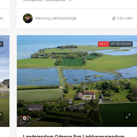
Soveværelser
Badeværelser
m²
den
Warming Liebhaverboliger
5 år siden
SE
SOLGT
TÆT PÅ ODENSE
0
Landejendom Odense Fyn Liebhaverejendom