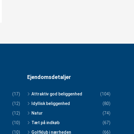
Ejendomsdetaljer
(17)
Attraktiv god beliggenhed
(104)
(12)
Idyllisk beliggenhed
(80)
(12)
Natur
(74)
(10)
Tæt på indkøb
(67)
(10)
Golfklub i nærheden
(66)