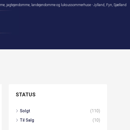
domme, jagtejendomme, landejendomme og luksussommerhuse - Jylland, Fyn, Sjælland
STATUS
Solgt
(110)
Til Salg
(10)