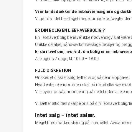
Vi er landsdækkende liebhavermæglere og dækker
Vi gør os i det hele taget meget umage og vægter den 
ER DIN BOLIG EN LIEBHAVERBOLIG ?
En liebhaverbolig behøver ikke nødvendigvis at være 
Unikke detaljer, håndværksmæssige detaljer og belig
Er du i tvivl om, hvorvidt din bolig er en liebhave
Alle ugens 7 dage, kl. 10.00 – 18.00.
FULD DISKRETION
Ønskes et diskret salg, løfter vi også denne opgave.
Hvad enten ejendommen skal på nettet eller være uoffic
Vi tilbyder også annoncering på nettet uden at eje
Vi sætter altid den skarpe pris på din liebhaverbolig
Intet salg – intet salær.
Meget bred markedsføring på internettet. Avisannonc