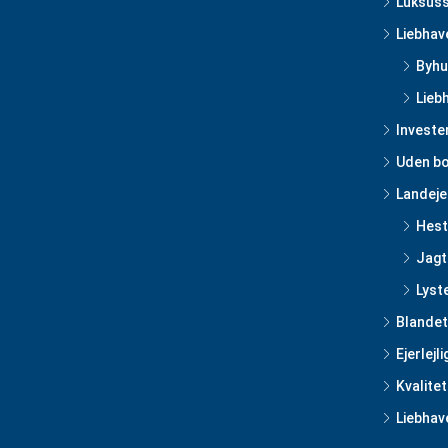
Luksus
Liebhav
Byhu
Lieb
Investe
Uden bo
Landej
Hes
Jag
Lyst
Blandet
Ejerlejl
Kvalitet
Liebhav