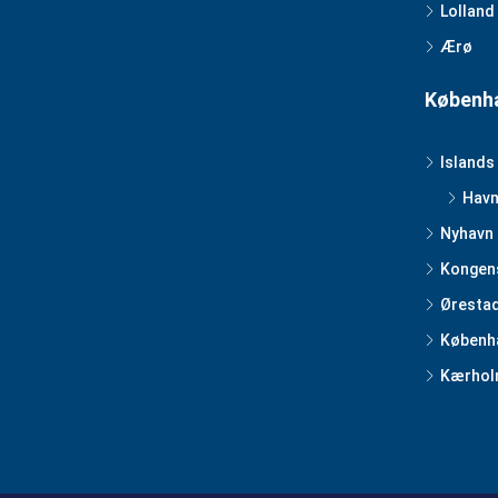
Lolland
Ærø
Københa
Islands
Havn
Nyhavn
Kongen
Øresta
Københa
Kærhol