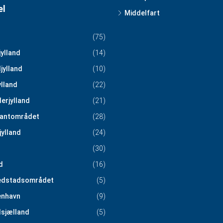
el
Middelfart
(75)
jylland
(14)
jylland
(10)
ylland
(22)
erjylland
(21)
antområdet
(28)
jylland
(24)
(30)
d
(16)
edstadsområdet
(5)
nhavn
(9)
sjælland
(5)