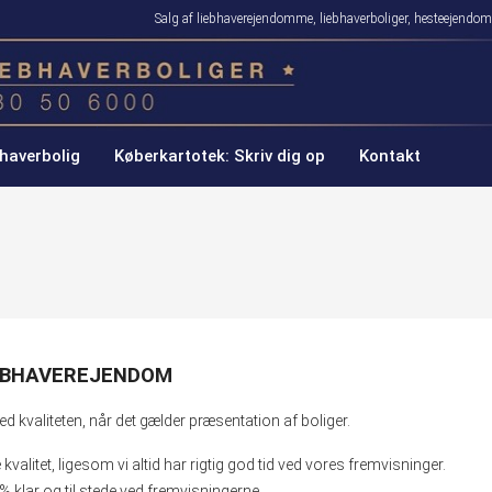
Salg af liebhaverejendomme, liebhaverboliger, hesteejen
haverbolig
Køberkartotek: Skriv dig op
Kontakt
IEBHAVEREJENDOM
kvaliteten, når det gælder præsentation af boliger.
kvalitet, ligesom vi altid har rigtig god tid ved vores fremvisninger.
0% klar og til stede ved fremvisningerne.