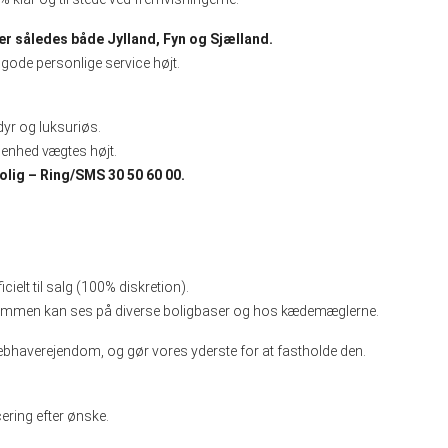
 således både Jylland, Fyn og Sjælland.
gode personlige service højt.
dyr og luksuriøs.
genhed vægtes højt.
rbolig – Ring/SMS 30 50 60 00.
ielt til salg (100% diskretion).
ndommen kan ses på diverse boligbaser og hos kædemæglerne.
/liebhaverejendom, og gør vores yderste for at fastholde den.
ering efter ønske.