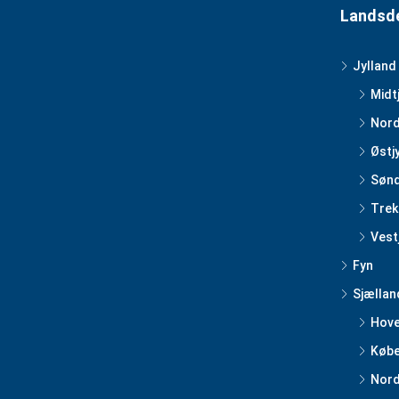
Landsd
Jylland
Midt
Nord
Østj
Sønd
Trek
Vest
Fyn
Sjællan
Hov
Købe
Nord