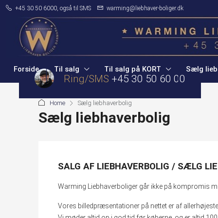
+45 30 50 6000, også til SMS
warming@liebhaver-boliger.dk
Forside
Til salg
Til salg på KORT
Sælg lieb
Ring/SMS
+45 30 50 60 00
Home
Sælg liebhaverbolig
Sælg liebhaverbolig
SALG AF LIEBHAVERBOLIG / SÆLG L
Warming Liebhaverboliger går ikke på kompromis med 
Vores billedpræsentationer på nettet er af allerhøjeste 
Vi møder altid op i god tid før køberne, og er altid 10