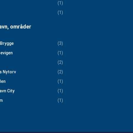
(1)
(1)
vn, områder
 Brygge
(3)
evigen
(1)
(2)
s Nytorv
(2)
den
(1)
vn City
(1)
m
(1)