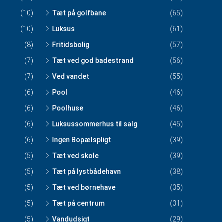
(10)
Tæt på golfbane
(65)
(10)
Luksus
(61)
(8)
Fritidsbolig
(57)
(7)
Tæt ved god badestrand
(56)
(7)
Ved vandet
(55)
(6)
Pool
(46)
(6)
Poolhuse
(46)
(6)
Luksussommerhus til salg
(45)
(6)
Ingen Bopælspligt
(39)
(5)
Tæt ved skole
(39)
(5)
Tæt på lystbådehavn
(38)
(5)
Tæt ved børnehave
(35)
(5)
Tæt på centrum
(31)
(5)
Vandudsigt
(29)