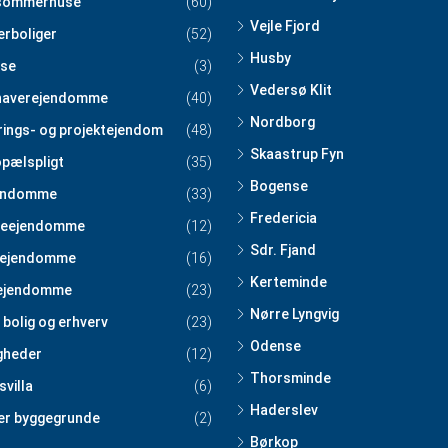
sommerhuse
(60)
Vejle Fjord
erboliger
(52)
Husby
se
(3)
Vedersø Klit
haverejendomme
(40)
Nordborg
rings- og projektejendom
(48)
Skaastrup Fyn
pælspligt
(35)
Bogense
endomme
(33)
Fredericia
teejendomme
(12)
Sdr. Fjand
tejendomme
(16)
Kerteminde
ejendomme
(23)
Nørre Lyngvig
 bolig og erhverv
(23)
Odense
igheder
(12)
Thorsminde
svilla
(6)
Haderslev
er byggegrunde
(2)
Børkop