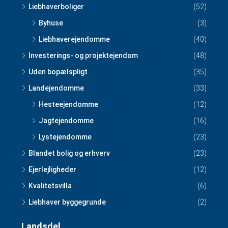
Liebhaverboliger
(52)
Byhuse
(3)
Liebhaverejendomme
(40)
Investerings- og projektejendom
(48)
Uden bopælspligt
(35)
Landejendomme
(33)
Hesteejendomme
(12)
Jagtejendomme
(16)
Lystejendomme
(23)
Blandet bolig og erhverv
(23)
Ejerlejligheder
(12)
Kvalitetsvilla
(6)
Liebhaver byggegrunde
(2)
Landsdel