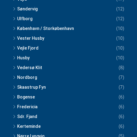
Søndervig
(12)
Ulfborg
(12)
København / Storkøbenhavn
(10)
Vester Husby
(10)
Vejle Fjord
(10)
Husby
(10)
Vedersø Klit
(8)
Nordborg
(7)
Skaastrup Fyn
(7)
Bogense
(6)
Fredericia
(6)
Sdr. Fjand
(6)
Kerteminde
(6)
Nørre Lyngvig
(5)