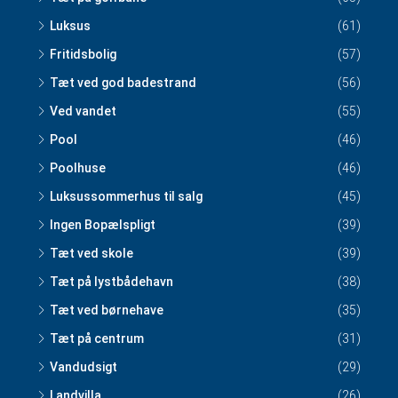
Luksus
(61)
Fritidsbolig
(57)
Tæt ved god badestrand
(56)
Ved vandet
(55)
Pool
(46)
Poolhuse
(46)
Luksussommerhus til salg
(45)
Ingen Bopælspligt
(39)
Tæt ved skole
(39)
Tæt på lystbådehavn
(38)
Tæt ved børnehave
(35)
Tæt på centrum
(31)
Vandudsigt
(29)
Landvilla
(26)