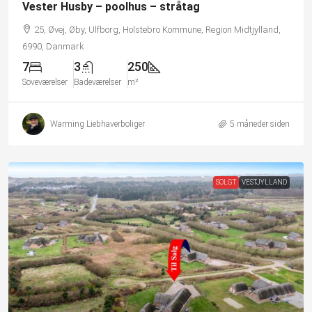
Vester Husby – poolhus – stråtag
25, Øvej, Øby, Ulfborg, Holstebro Kommune, Region Midtjylland,
6990, Danmark
7
3
250
Soveværelser
Badeværelser
m²
Warming Liebhaverboliger
5 måneder siden
SOLGT
VESTJYLLAND