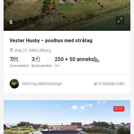
0
Vester Husby – poolhus med stråtag
Øvej 27, 6990 Ulfborg
7
3
250 + 50 anneks
Soveværelser
Badeværelser
m²
Warming Liebhaverboliger
6 måneder siden
SOLGT