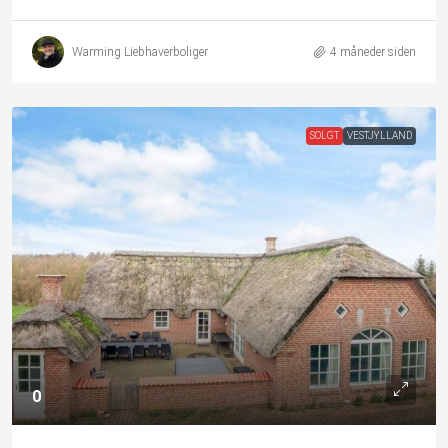
Warming Liebhaverboliger
4 måneder siden
SOLGT
VESTJYLLAND
0