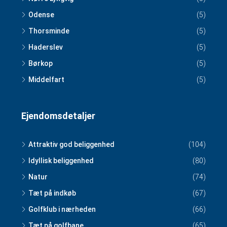
Odense
(5)
Thorsminde
(5)
Haderslev
(5)
Børkop
(5)
Middelfart
(5)
Ejendomsdetaljer
Attraktiv god beliggenhed
(104)
Idyllisk beliggenhed
(80)
Natur
(74)
Tæt på indkøb
(67)
Golfklub i nærheden
(66)
Tæt på golfbane
(65)