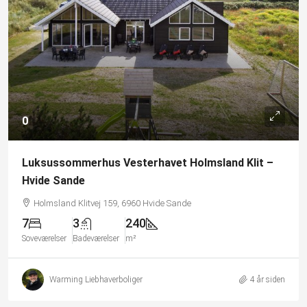
0
Luksussommerhus Vesterhavet Holmsland Klit –
Hvide Sande
Holmsland Klitvej 159, 6960 Hvide Sande
7
3
240
Soveværelser
Badeværelser
m²
Warming Liebhaverboliger
4 år siden