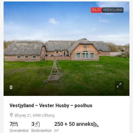
SOLGT
VESTJYLLAND
0
Vestjylland – Vester Husby – poolhus
Øbyvej 21, 6990 Ulfborg
7
3
250 + 50 anneks
Soveværelser
Badeværelser
m²