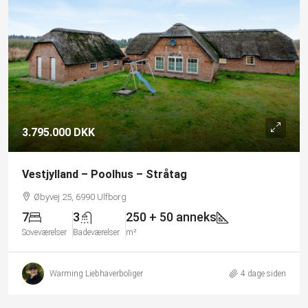
3.795.000 DKK
Vestjylland – Poolhus – Stråtag
Øbyvej 25, 6990 Ulfborg
7
3
250 + 50 anneks
Soveværelser
Badeværelser
m²
Warming Liebhaverboliger
4 dage siden