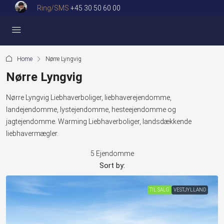
Ring/SMS
+45 30 50 60 00
Home
Nørre Lyngvig
Nørre Lyngvig
Nørre Lyngvig Liebhaverboliger, liebhaverejendomme,
landejendomme, lystejendomme, hesteejendomme og
jagtejendomme. Warming Liebhaverboliger, landsdækkende
liebhavermægler.
5 Ejendomme
Sort by:
TIL SALG
VESTJYLLAND