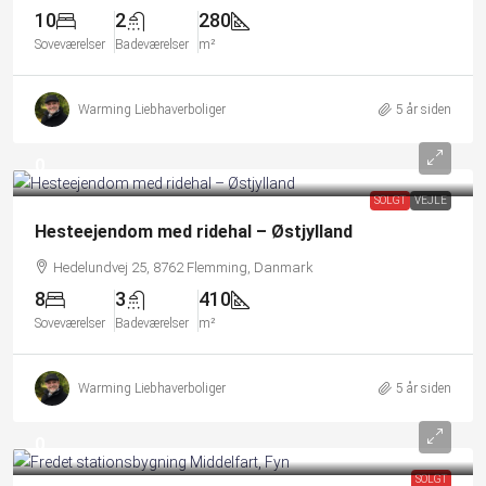
10
2
280
Soveværelser
Badeværelser
m²
Warming Liebhaverboliger
5 år siden
0
SOLGT
VEJLE
Hesteejendom med ridehal – Østjylland
Hedelundvej 25, 8762 Flemming, Danmark
8
3
410
Soveværelser
Badeværelser
m²
Warming Liebhaverboliger
5 år siden
0
SOLGT