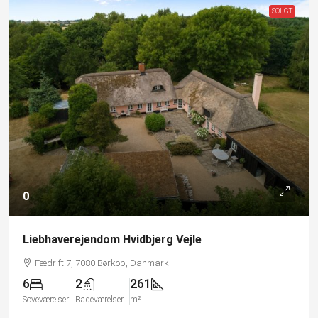
SOLGT
0
Liebhaverejendom Hvidbjerg Vejle
Fædrift 7, 7080 Børkop, Danmark
6
2
261
Soveværelser
Badeværelser
m²