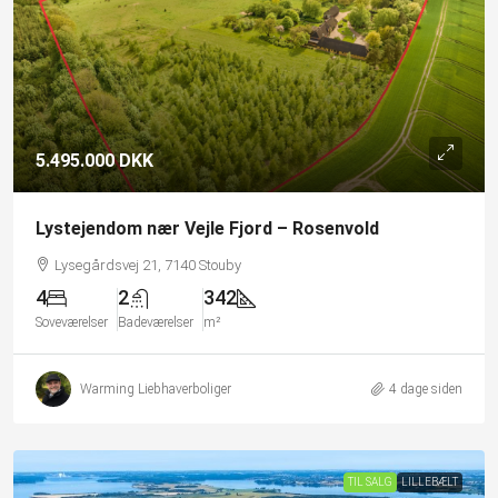
5.495.000 DKK
Lystejendom nær Vejle Fjord – Rosenvold
Lysegårdsvej 21, 7140 Stouby
4
2
342
Soveværelser
Badeværelser
m²
Warming Liebhaverboliger
4 dage siden
TIL SALG
LILLEBÆLT