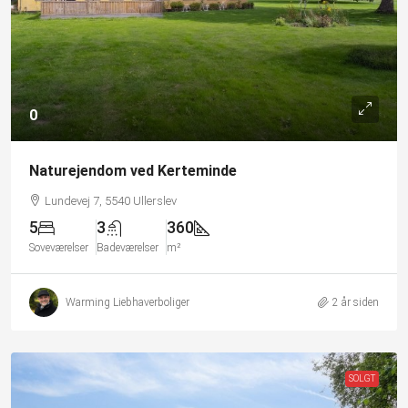
0
Naturejendom ved Kerteminde
Lundevej 7, 5540 Ullerslev
5
3
360
Soveværelser
Badeværelser
m²
Warming Liebhaverboliger
2 år siden
SOLGT