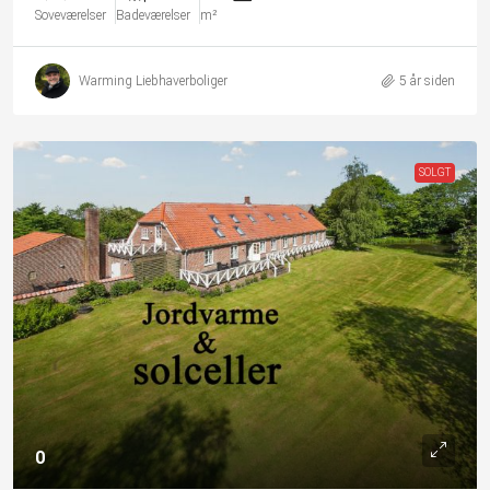
Soveværelser
Badeværelser
m²
Warming Liebhaverboliger
5 år siden
SOLGT
0