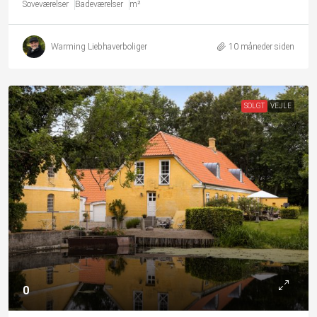
Soveværelser
Badeværelser
m²
Warming Liebhaverboliger
10 måneder siden
SOLGT
VEJLE
0