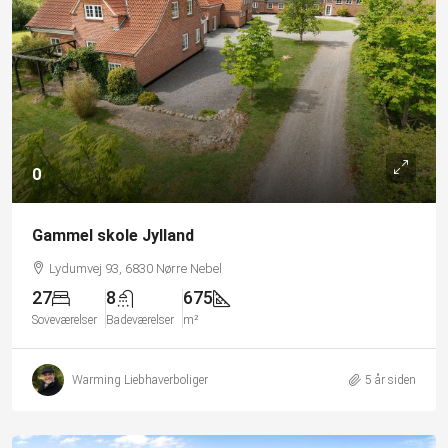
0
Gammel skole Jylland
Lydumvej 93, 6830 Nørre Nebel
27
8
675
Soveværelser
Badeværelser
m²
Warming Liebhaverboliger
5 år siden