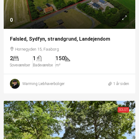
0
Falsled, Sydfyn, strandgrund, Landejendom
Hornegyden 15, Faaborg
2
1
150
Soveværelser
Badeværelse
m²
Warming Liebhaverboliger
1 år siden
SOLGT