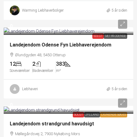
Warming Liebhaverboliger
5 år siden
0
SOLGT
TÆT PÅ ODENSE
Landejendom Odense Fyn Liebhaverejendom
Ølundgyden 48, 5450 Otterup
12
2
383
Soveværelser
Badeværelser
m²
Liebhaveri
5 år siden
0
SOLGT
JYLLAND
LIGNENDE SØGES
Landejendom strandgrund havudsigt
Møllegårdsvej 2, 7900 Nykøbing Mors