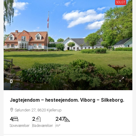
SOLGT
0
Jagtejendom – hesteejendom. Viborg – Silkeborg.
Sølunden 27, 8620 Kjellerup
4
2
247
Soveværelser
Badeværelser
m²