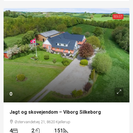
SOLGT
0
Jagt og skovejendom – Viborg Silkeborg
Østervandetvej 21, 8620 Kjellerup
4
2
151