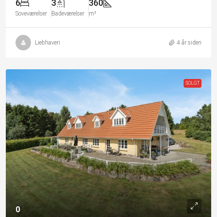
6
3
360
Soveværelser
Badeværelser
m²
Liebhaveri
4 år siden
SOLGT
0