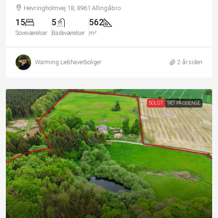
Hevringholmvej 18, 8961 Allingåbro
15
5
562
Soveværelser
Badeværelser
m²
Warming Liebhaverboliger
2 år siden
SOLGT
TÆT PÅ ODENSE