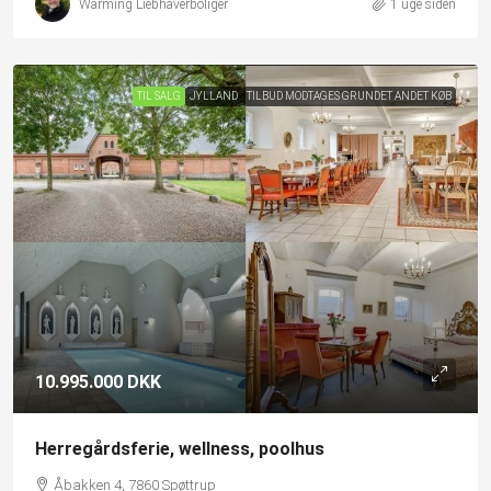
Warming Liebhaverboliger
1 uge siden
TIL SALG
JYLLAND
TILBUD MODTAGES GRUNDET ANDET KØB
10.995.000 DKK
Herregårdsferie, wellness, poolhus
Åbakken 4, 7860 Spøttrup