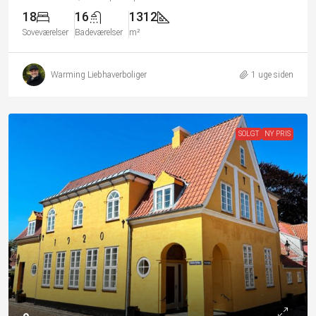
18
16
1312
Soveværelser
Badeværelser
m²
Warming Liebhaverboliger
1 uge siden
SOLGT
NY PRIS