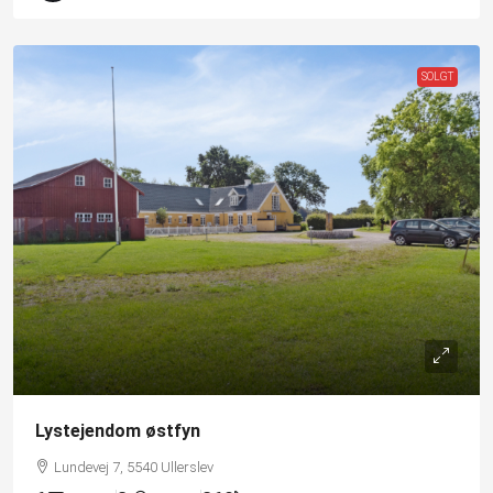
SOLGT
Lystejendom østfyn
Lundevej 7, 5540 Ullerslev