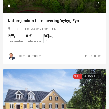
0
Naturejendom til renovering/nybyg Fyn
Farstrup Hed 33, 5471 Søndersø
2
0
80
Soveværelser
Badeværelse
m²
Robert Rasmussen
2 år siden
SOLGT
TÆT PÅ ODENSE