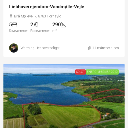
Liebhaverejendom-Vandmølle-Vejle
Brå Møllevej 7, 8783 Hornsyld
5
2
290
Soveværelser
Badeværelser
m²
Warming Liebhaverboliger
11 måneder siden
SOLGT
ENERGIMÆRKE A 2010