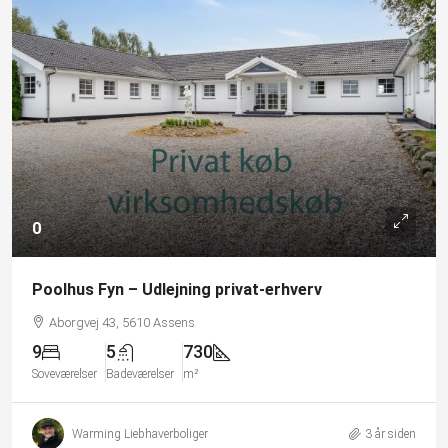
0
Poolhus Fyn – Udlejning privat-erhverv
Aborgvej 43, 5610 Assens
9
5
730
Soveværelser
Badeværelser
m²
Warming Liebhaverboliger
3 år siden