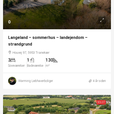
0
Langeland – sommerhus – landejendom –
strandgrund
Houvej 97, 5953 Tranekær
3
1
130
Soveværelser
Badeværelse
m²
Warming Liebhaverboliger
4 år siden
SOLGT