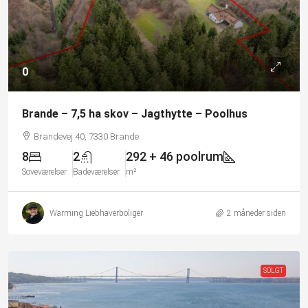
0
Brande – 7,5 ha skov – Jagthytte – Poolhus
Brandevej 40, 7330 Brande
8
2
292 + 46 poolrum
Soveværelser
Badeværelser
m²
Warming Liebhaverboliger
2 måneder siden
SOLGT