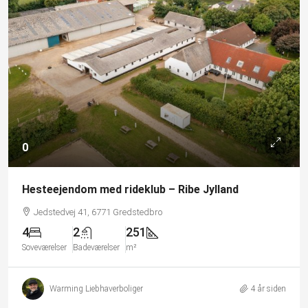
0
Hesteejendom med rideklub – Ribe Jylland
Jedstedvej 41, 6771 Gredstedbro
4
2
251
Soveværelser
Badeværelser
m²
Warming Liebhaverboliger
4 år siden