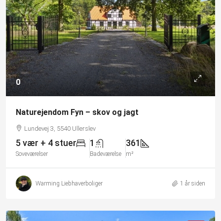
0
Naturejendom Fyn – skov og jagt
Lundevej 3, 5540 Ullerslev
5 vær + 4 stuer
1
361
Soveværelser
Badeværelse
m²
Warming Liebhaverboliger
1 år siden