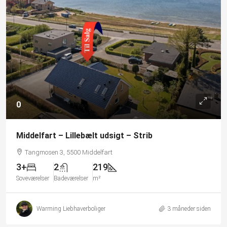
0
Middelfart – Lillebælt udsigt – Strib
Tangmosen 3, 5500 Middelfart
3+
2
219
Soveværelser
Badeværelser
m²
Warming Liebhaverboliger
3 måneder siden