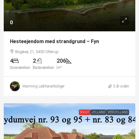
0
Hesteejendom med strandgrund – Fyn
Bogøvej 21, 5450 Otterup
4
2
206
Soveværelser
Badeværelser
m²
Warming Liebhaverboliger
5 år siden
SOLGT
JYLLAND
VESTJYLLAND