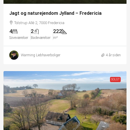
Jagt og naturejendom Jylland – Fredericia
Tolstrup Allé 2, 7000 Fredericia
4
2
222
Soveværelser
Badeværelser
m²
Warming Liebhaverboliger
4 år siden
SOLGT