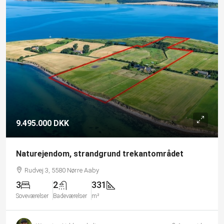
9.495.000 DKK
Naturejendom, strandgrund trekantområdet
Rudvej 3, 5580 Nørre Aaby
3
2
331
Soveværelser
Badeværelser
m²