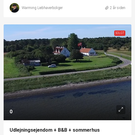
Warming Liebhaverboliger
2 år siden
SOLGT
0
Udlejningsejendom + B&B + sommerhus