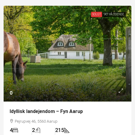
SOLGT
TÆT PÅ ODENSE
0
Idyllisk landejendom – Fyn Aarup
Pejrupvej 46, 5560 Aarup
4
2
215