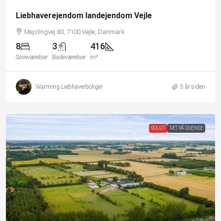
Liebhaverejendom landejendom Vejle
Mejslingvej 80, 7100 Vejle, Danmark
8
3
416
Soveværelser
Badeværelser
m²
Warming Liebhaverboliger
5 år siden
SOLGT
TÆT PÅ ODENSE