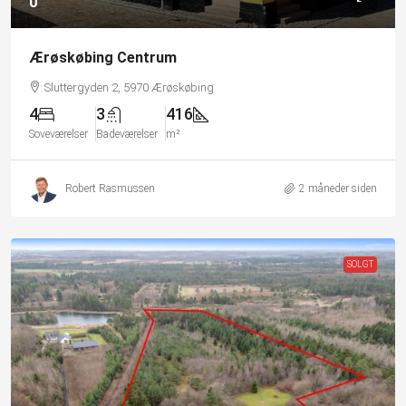
0
Ærøskøbing Centrum
Sluttergyden 2, 5970 Ærøskøbing
4
3
416
Soveværelser
Badeværelser
m²
Robert Rasmussen
2 måneder siden
SOLGT