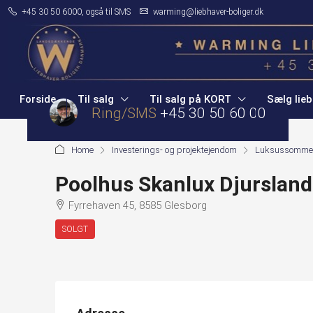
+45 30 50 6000, også til SMS
warming@liebhaver-boliger.dk
Forside
Til salg
Til salg på KORT
Sælg lieb
Ring/SMS
+45 30 50 60 00
Home
Investerings- og projektejendom
Luksussomme
Poolhus Skanlux Djursland
Fyrrehaven 45, 8585 Glesborg
SOLGT