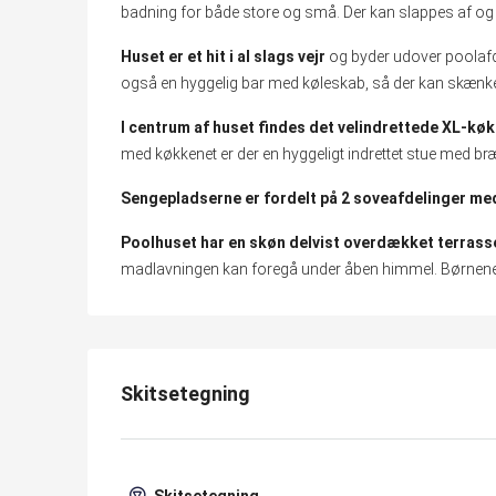
badning for både store og små. Der kan slappes af og
Huset er et hit i al slags vejr
og byder udover poolafdel
også en hyggelig bar med køleskab, så der kan skænkes 
I centrum af huset findes det velindrettede XL-kø
med køkkenet er der en hyggeligt indrettet stue med br
Sengepladserne er fordelt på 2 soveafdelinger med
Poolhuset har en skøn delvist overdækket terrass
madlavningen kan foregå under åben himmel. Børnene k
Skitsetegning