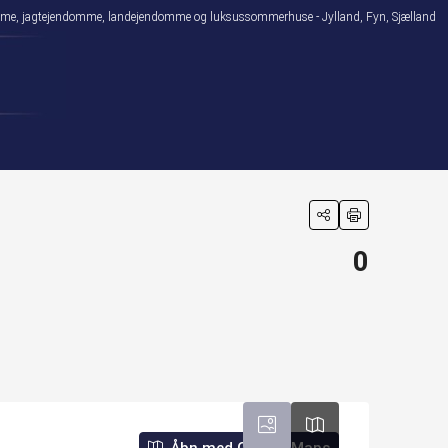
domme, jagtejendomme, landejendomme og luksussommerhuse - Jylland, Fyn, Sjælland
0