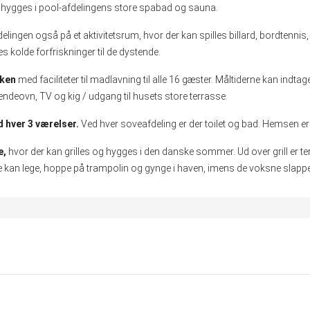
 hygges i pool-afdelingens store spabad og sauna.
ingen også på et aktivitetsrum, hvor der kan spilles billard, bordtennis,
kolde forfriskninger til de dystende.
kken
med faciliteter til madlavning til alle 16 gæster. Måltiderne kan indtag
ændeovn, TV og kig / udgang til husets store terrasse.
 hver 3 værelser.
Ved hver soveafdeling er der toilet og bad. Hemsen er
e,
hvor der kan grilles og hygges i den danske sommer. Ud over grill er 
an lege, hoppe på trampolin og gynge i haven, imens de voksne slapper