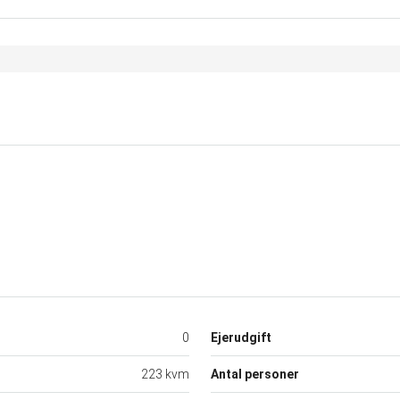
0
Ejerudgift
223 kvm
Antal personer