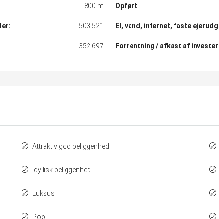
800 m
Opført
ter:
503.521
El, vand, internet, faste ejerudgi
352.697
Forrentning / afkast af invester
Attraktiv god beliggenhed
Idyllisk beliggenhed
Luksus
Pool