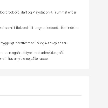
 bordfodbold, dart og Playstation 4. I rummet er der
es i samlet flok ved det lange spisebord. I forbindelse
 hyggeligt indrettet med TV og 4 sovepladser.
terrassen også udstyret med udekøkken, så
 af i havemøblerne på terrassen.