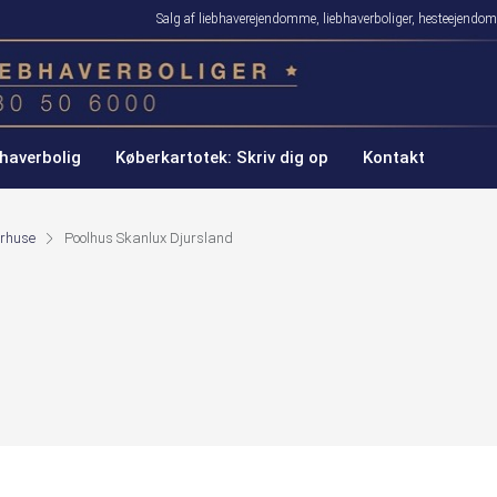
Salg af liebhaverejendomme, liebhaverboliger, hesteejen
haverbolig
Køberkartotek: Skriv dig op
Kontakt
rhuse
Poolhus Skanlux Djursland