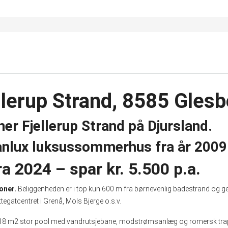
llerup Strand, 8585 Gles
ner Fjellerup Strand på Djursland.
anlux luksussommerhus fra år 2009
 2024 – spar kr. 5.500 p.a.
oner.
Beliggenheden er i top kun 600 m fra børnevenlig badestrand og geo
egatcentret i Grenå, Mols Bjerge o.s.v.
8 m2 stor pool med vandrutsjebane, modstrømsanlæg og romersk trapp