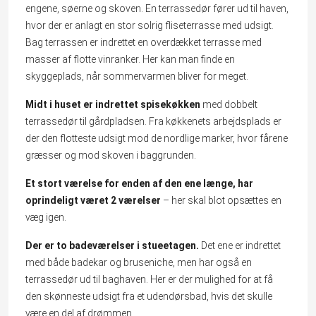
engene, søerne og skoven. En terrassedør fører ud til haven,
hvor der er anlagt en stor solrig fliseterrasse med udsigt.
Bag terrassen er indrettet en overdækket terrasse med
masser af flotte vinranker. Her kan man finde en
skyggeplads, når sommervarmen bliver for meget.
Midt i huset er indrettet spisekøkken
med dobbelt
terrassedør til gårdpladsen. Fra køkkenets arbejdsplads er
der den flotteste udsigt mod de nordlige marker, hvor fårene
græsser og mod skoven i baggrunden.
Et stort værelse for enden af den ene længe, har
oprindeligt været 2 værelser
– her skal blot opsættes en
væg igen.
Der er to badeværelser i stueetagen.
Det ene er indrettet
med både badekar og bruseniche, men har også en
terrassedør ud til baghaven. Her er der mulighed for at få
den skønneste udsigt fra et udendørsbad, hvis det skulle
være en del af drømmen.