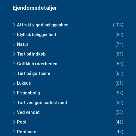
Ejendomsdetaljer
Attraktiv god beliggenhed
(104)
Idyllisk beliggenhed
(80)
Natur
(74)
Tæt på indkøb
(67)
Golfklub i nærheden
(66)
Tæt på golfbane
(65)
Luksus
(61)
Fritidsbolig
(57)
Tæt ved god badestrand
(56)
Ved vandet
(55)
Pool
(46)
Poolhuse
(46)