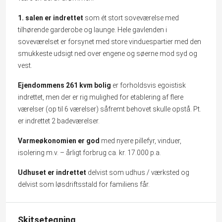
1. salen er indrettet
som ét stort soveværelse med
tilhørende garderobe og launge. Hele gavlenden i
soveværelset er forsynet med store vinduespartier med den
smukkeste udsigt ned over engene og søerne mod syd og
vest.
Ejendommens 261 kvm bolig
er forholdsvis egoistisk
indrettet, men der er rig mulighed for etablering af flere
værelser (op til 6 værelser) såfremt behovet skulle opstå. Pt.
er indrettet 2 badeværelser.
Varmeøkonomien er god
med nyere pillefyr, vinduer,
isolering m.v. – årligt forbrug ca. kr. 17.000 p.a.
Udhuset er indrettet
delvist som udhus / værksted og
delvist som løsdriftsstald for familiens får.
Skitsetegning