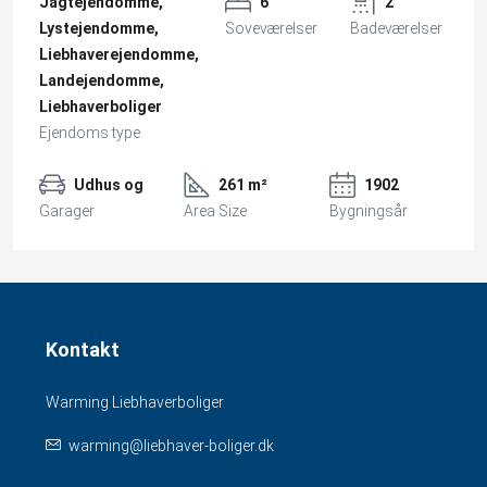
Jagtejendomme,
6
2
Lystejendomme,
Soveværelser
Badeværelser
Liebhaverejendomme,
Landejendomme,
Liebhaverboliger
Ejendoms type
Udhus og
261 m²
1902
Garager
Area Size
Bygningsår
Kontakt
Warming Liebhaverboliger
warming@liebhaver-boliger.dk