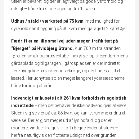
Stilen er bevaret, og der er lagt vægt på gode lysforhold og
udsigt – både fra stueetagen og fra 1. salen.
Udhus / stald / værksted på 75 kvm
, med mulighed for
dyrehold samt bygning på 30 kvm med garage til 2 køretøjer.
Fædrift er en lille smal vej uden megen trafik tæt på
“Bjerget” på Hvidbjerg Strand.
Kun 700 m fra stranden
fører en smuk og præsentabel indkørsel op til ejendommens
gårdsplads og til garagen. I gårdspladsen er der indrettet
flere hyggelige terrasser og lækroge, og der findes altid et
læsted. Her udnyttes solen meget længere i ydersæsonerne
både forår og efterår.
Indvendigt er husets i alt 261 kvm forholdsvis egoistisk
indrettede
– men det behøver de ikke nødvendigvis at være.
Stuen i sig selv er på ca. 85 kvm, og kan let rumme endnu et
værelse. Der er gjort meget ud af lysindfald, og der er
monteret vinduer fra gulv til loft i begge ender af stuen –
herfra naturligvis den flotteste udsigt ned over grunden,