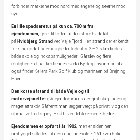
forbinder markerne mod nord med engene og søerne mod
syd.
En lille spadseretur på kun ca. 700 m fra
ejendommen,
fører til foden af den store hvide klit
på
Hvidbjerg Strand
ved Vejle Fjord – en strand der er kendt
for sine gode bademuligheder. Indenfor 2 – 2,5 km findes
både skole og indkøbsmuligheder i Gårslev og flere
muligheder et par km længere væk i Børkop, hvor man bl.a.
også finder Kellers Park Golf Klub og marinaen på Brejning
Havn.
Den korte afstand til både Vejle og til
motorvejsnettet
gør ejendommens geografiske placering
meget attraktiv. Såfremt man lægger vægt på privatliv og den
ultimative fred og idyl – så bliver det ikke meget bedre.
Ejendommen er opført i år 1902
, men er siden hen
ombygget således, at den i dag indeholder 261 kvm bolig.