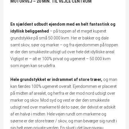
MOTORVEJ –
20 MIN. TIL VEJLE CENTRUM
En sjældent udbudt ejendom med en helt fantastisk og
idyllisk beliggenhed
– på toppen af et meget kuperet
grundstykke på små 50.000 kvm. Her er bakker og dale
samt skov, søer og marker – og fra ejendommen på toppen
er der den smukkeste udsigt ud over hele det idylliske areal.
Vigtigst er – alt er 100% privat og ugeneret – 50.000 kvm
som ingen kan se udefra.
Hele grundstykket er indrammet af store træer,
og man
kan færdes 100% ugeneret overalt. Ejendommen er placeret
på midten af arealet, og herfra er der mod nord udsigt over
marker og skov. Mod syd og vest er der den smukkeste
udsigt ned over markerne til de to søer, der delvist er adskilt
af en halvø i midten. Hele vejen rundt om markerne og
søerne er der store træer / skov, og man bevæger sig rundt i
sin helt egen private verden. En slugt i det lave niveau