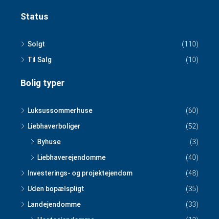
Status
Solgt
(110)
Til Salg
(10)
Bolig typer
Luksussommerhuse
(60)
Liebhaverboliger
(52)
Byhuse
(3)
Liebhaverejendomme
(40)
Investerings- og projektejendom
(48)
Uden bopælspligt
(35)
Landejendomme
(33)