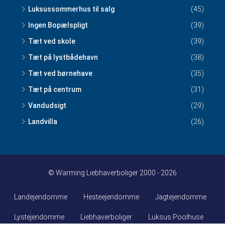
Luksussommerhus til salg
(45)
Ingen Bopælspligt
(39)
Tæt ved skole
(39)
Tæt på lystbådehavn
(38)
Tæt ved børnehave
(35)
Tæt på centrum
(31)
Vandudsigt
(29)
Landvilla
(26)
© Warming Liebhaverboliger 2000 - 2026
Landejendomme
Hesteejendomme
Jagtejendomme
Lystejendomme
Liebhaverboliger
Luksus Poolhuse