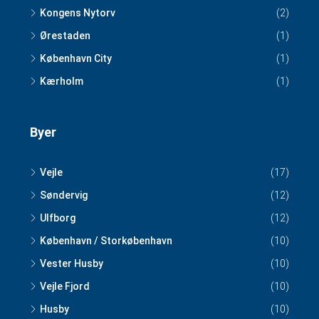
Kongens Nytorv
(2)
Ørestaden
(1)
København City
(1)
Kærholm
(1)
Byer
Vejle
(17)
Søndervig
(12)
Ulfborg
(12)
København / Storkøbenhavn
(10)
Vester Husby
(10)
Vejle Fjord
(10)
Husby
(10)