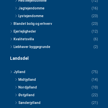
Hesteejendomme
(12)
Jagtejendomme
(16)
Lystejendomme
(23)
Blandet bolig og erhverv
(23)
Ejerlejligheder
(12)
Kvalitetsvilla
(6)
Liebhaver byggegrunde
(2)
Landsdel
Jylland
(75)
Midtjylland
(14)
Nordjylland
(10)
Østjylland
(22)
Sønderjylland
(21)