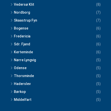
Vedersø Klit
(8)
Nordborg
(7)
Skaastrup Fyn
(7)
Bogense
(6)
Fredericia
(6)
Sdr. Fjand
(6)
Kerteminde
(6)
Nørre Lyngvig
(5)
Odense
(5)
Thorsminde
(5)
Haderslev
(5)
Børkop
(5)
Middelfart
(5)