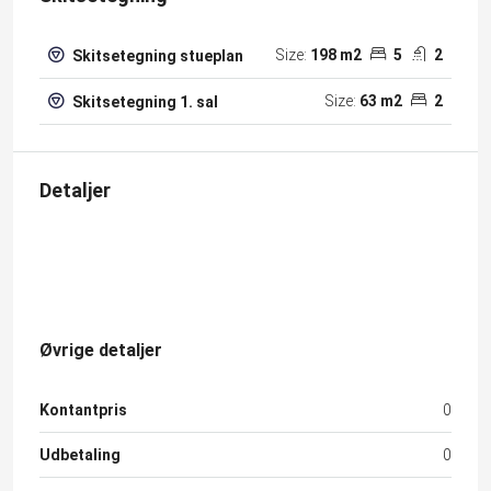
Size:
198 m2
5
2
Skitsetegning stueplan
Size:
63 m2
2
Skitsetegning 1. sal
Detaljer
Øvrige detaljer
Kontantpris
0
Udbetaling
0