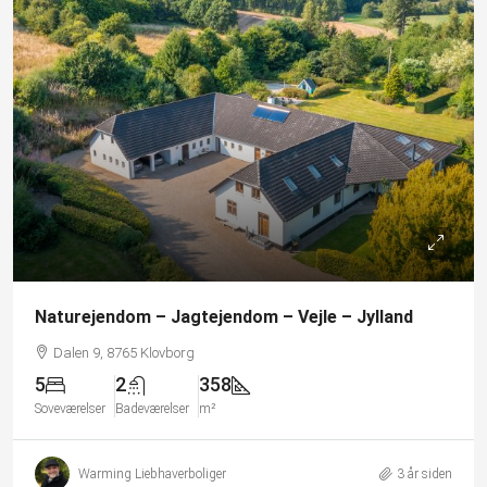
Naturejendom – Jagtejendom – Vejle – Jylland
Dalen 9, 8765 Klovborg
5
2
358
Soveværelser
Badeværelser
m²
Warming Liebhaverboliger
3 år siden