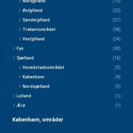
Nordjylland
(10)
Østjylland
(22)
Sønderjylland
(21)
Trekantområdet
(28)
Vestjylland
(24)
Fyn
(30)
Sjælland
(16)
Hovedstadsområdet
(5)
København
(9)
Nordsjælland
(5)
Lolland
(1)
Ærø
(1)
København, områder