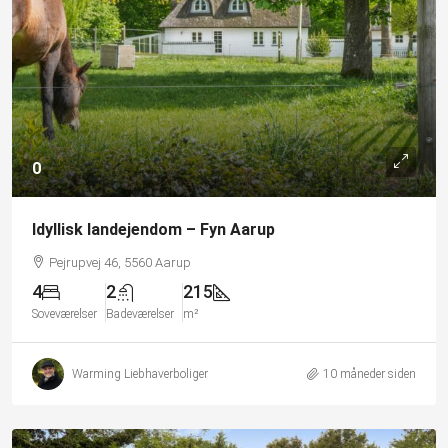
0
Idyllisk landejendom – Fyn Aarup
Pejrupvej 46, 5560 Aarup
4
2
215
Soveværelser
Badeværelser
m²
Warming Liebhaverboliger
10 måneder siden