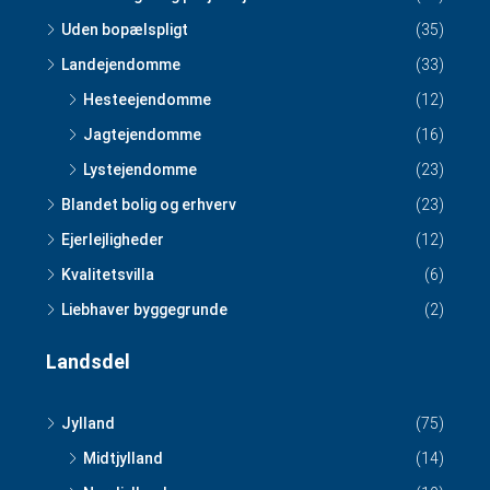
Uden bopælspligt
(35)
Landejendomme
(33)
Hesteejendomme
(12)
Jagtejendomme
(16)
Lystejendomme
(23)
Blandet bolig og erhverv
(23)
Ejerlejligheder
(12)
Kvalitetsvilla
(6)
Liebhaver byggegrunde
(2)
Landsdel
Jylland
(75)
Midtjylland
(14)