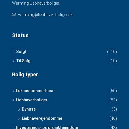
Warming Liebhaverboliger
warming@liebhaver-boliger.dk
Status
Solgt
(110)
Til Salg
(10)
Bolig typer
Luksussommerhuse
(60)
Liebhaverboliger
(52)
Byhuse
(3)
Liebhaverejendomme
(40)
Investerings- og projektejendom
(48)