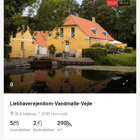
SOLGT
VEJLE
0
Liebhaverejendom-Vandmølle-Vejle
Brå Møllevej 7, 8783 Hornsyld
5
2
290
Soveværelser
Badeværelser
m²