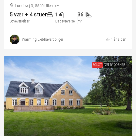
Lundevej 3, 5540 Ullerslev
5 vær + 4 stuer
1
361
Soveværelser
Badeværelse
m²
Warming Liebhaverboliger
1 år siden
SOLGT
TÆT PÅ ODENSE