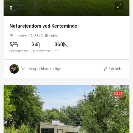
0
Naturejendom ved Kerteminde
Lundevej 7, 5540 Ullerslev
5
3
360
Soveværelser
Badeværelser
m²
Warming Liebhaverboliger
2 år siden
SOLGT