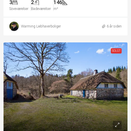
3
2
146
Soveværelser
Badeværelser
m²
Warming Liebhaverboliger
6 år siden
SOLGT