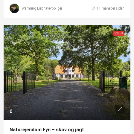
Warming Liebhaverboliger
11 måneder siden
SOLGT
0
Naturejendom Fyn – skov og jagt