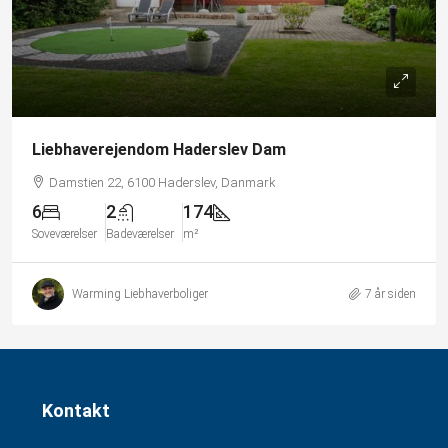
Liebhaverejendom Haderslev Dam
Damstien 22, 6100 Haderslev, Danmark
6
2
174
Soveværelser
Badeværelser
m²
Warming Liebhaverboliger
7 år siden
Kontakt