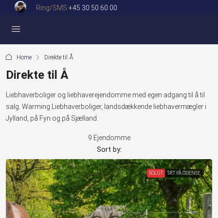
Ring/SMS
+45 30 50 60 00
Home
Direkte til Å
Direkte til Å
Liebhaverboliger og liebhaverejendomme med egen adgang til å til
salg. Warming Liebhaverboliger, landsdækkende liebhavermægler i
Jylland, på Fyn og på Sjælland.
9 Ejendomme
Sort by:
SOLGT
TÆT PÅ ODENSE