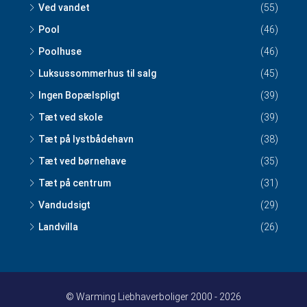
Ved vandet
(55)
Pool
(46)
Poolhuse
(46)
Luksussommerhus til salg
(45)
Ingen Bopælspligt
(39)
Tæt ved skole
(39)
Tæt på lystbådehavn
(38)
Tæt ved børnehave
(35)
Tæt på centrum
(31)
Vandudsigt
(29)
Landvilla
(26)
© Warming Liebhaverboliger 2000 - 2026