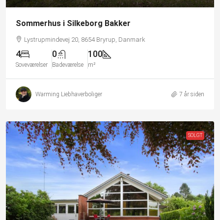
Sommerhus i Silkeborg Bakker
Lystrupmindevej 20, 8654 Bryrup, Danmark
4
0
100
Soveværelser
Badeværelse
m²
Warming Liebhaverboliger
7 år siden
SOLGT