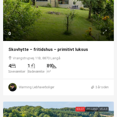
0
Skovhytte – fritidshus – primitivt luksus
Vrangstrupvej 11B, 8870 Langå
4
1
89
Soveværelser
Badeværelse
m²
Warming Liebhaverboliger
3 år siden
SOLGT
JYLLAND
VEJLE