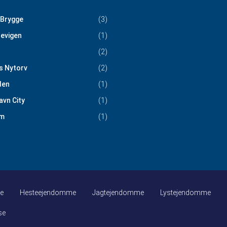
 Brygge
(3)
evigen
(1)
(2)
s Nytorv
(2)
den
(1)
vn City
(1)
m
(1)
e
Hesteejendomme
Jagtejendomme
Lystejendomme
se