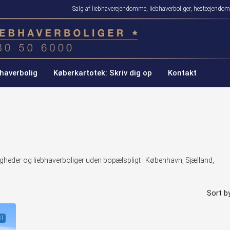
Salg af liebhaverejendomme, liebhaverboliger, hesteejen
haverbolig
Køberkartotek: Skriv dig op
Kontakt
jligheder og liebhaverboliger uden bopælspligt i København, Sjælland,
Sort by
GT