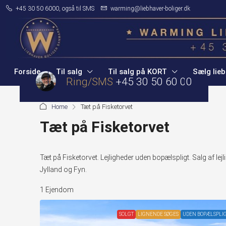
+45 30 50 6000, også til SMS
warming@liebhaver-boliger.dk
Forside
Til salg
Til salg på KORT
Sælg lieb
Ring/SMS
+45 30 50 60 00
Home
Tæt på Fisketorvet
Tæt på Fisketorvet
Tæt på Fisketorvet. Lejligheder uden bopælspligt. Salg af le
Jylland og Fyn.
1 Ejendom
SOLGT
LIGNENDE SØGES
UDEN BOPÆLSPLI