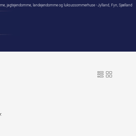
domme, jagtejendomme, landejendomme og luksussommerhuse - Jylland, Fyn, Sjælland
: