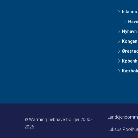
Islands
Havn
Nyhavn
Kongen
Øresta
Københa
Kærhol
Landejendomm
© Warming Liebhaverboliger 2000 -
2026
Luksus Poolhu