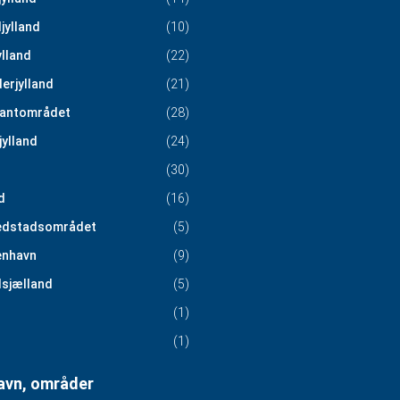
jylland
(10)
ylland
(22)
erjylland
(21)
antområdet
(28)
jylland
(24)
(30)
d
(16)
edstadsområdet
(5)
nhavn
(9)
sjælland
(5)
(1)
(1)
vn, områder