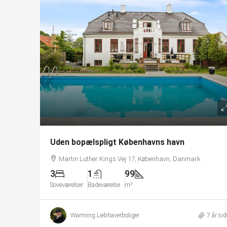
Uden bopælspligt Københavns havn
Martin Luther Kings Vej 17, København, Danmark
3
1
99
Soveværelser
Badeværelse
m²
Warming Liebhaverboliger
7 år si