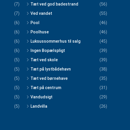
(7)
Tæt ved god badestrand
(56)
(7)
Ved vandet
(55)
(6)
Pool
(46)
(6)
Poolhuse
(46)
(6)
Luksussommerhus til salg
(45)
(6)
Ingen Bopælspligt
(39)
(5)
Tæt ved skole
(39)
(5)
Tæt på lystbådehavn
(38)
(5)
Tæt ved børnehave
(35)
(5)
Tæt på centrum
(31)
(5)
Vandudsigt
(29)
(5)
Landvilla
(26)