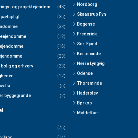
Nordborg
rings- og projektejendom
(48)
Skaastrup Fyn
pælspligt
(35)
Bogense
endomme
(33)
Fredericia
teejendomme
(12)
Sdr. Fjand
tejendomme
(16)
Kerteminde
ejendomme
(23)
Nørre Lyngvig
 bolig og erhverv
(23)
Odense
igheder
(12)
Thorsminde
svilla
(6)
Haderslev
er byggegrunde
(2)
Børkop
el
Middelfart
(75)
jylland
(14)