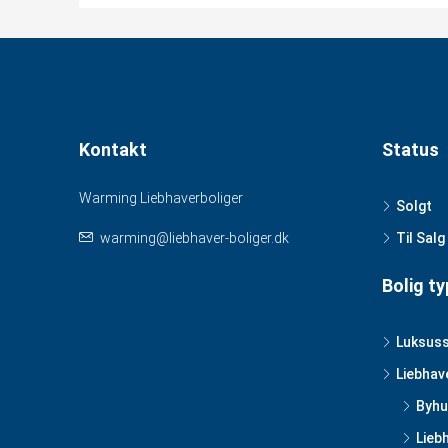
Kontakt
Status
Warming Liebhaverboliger
Solgt
warming@liebhaver-boliger.dk
Til Salg
Bolig ty
Luksus
Liebhav
Byhu
Lieb