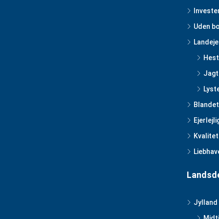
Investe
Uden bo
Landej
Hes
Jag
Lyst
Blandet
Ejerlejl
Kvalitet
Liebhav
Landsd
Jylland
Midt