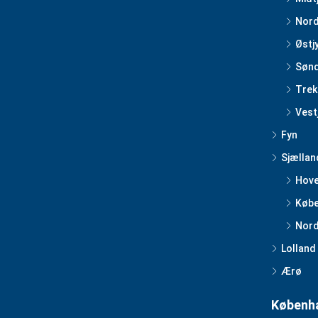
Nord
Østj
Sønd
Trek
Vest
Fyn
Sjællan
Hov
Købe
Nord
Lolland
Ærø
Københa