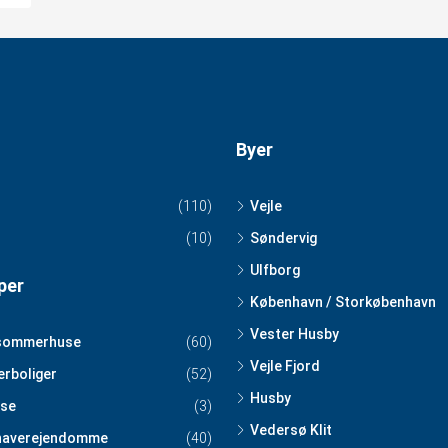
Byer
(110)
Vejle
(10)
Søndervig
Ulfborg
per
København / Storkøbenhavn
Vester Husby
sommerhuse
(60)
Vejle Fjord
erboliger
(52)
Husby
se
(3)
Vedersø Klit
haverejendomme
(40)