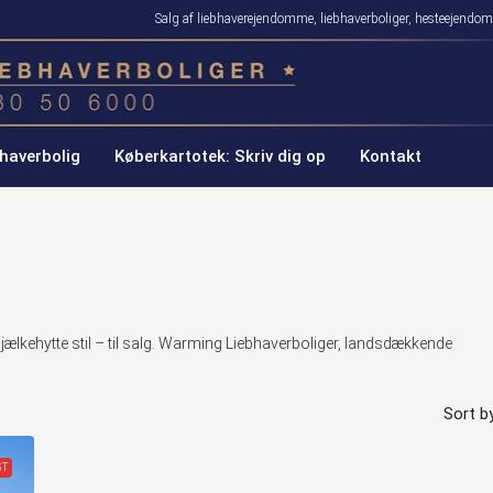
Salg af liebhaverejendomme, liebhaverboliger, hesteejen
haverbolig
Køberkartotek: Skriv dig op
Kontakt
ælkehytte stil – til salg. Warming Liebhaverboliger, landsdækkende
Sort by
GT