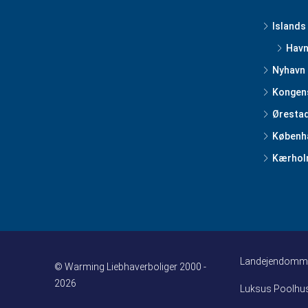
Islands
Havn
Nyhavn
Kongen
Øresta
Københa
Kærhol
Landejendomm
© Warming Liebhaverboliger 2000 -
2026
Luksus Poolhu