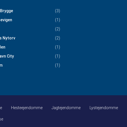
 Brygge
(3)
evigen
(1)
(2)
s Nytorv
(2)
den
(1)
vn City
(1)
m
(1)
e
Hesteejendomme
Jagtejendomme
Lystejendomme
se