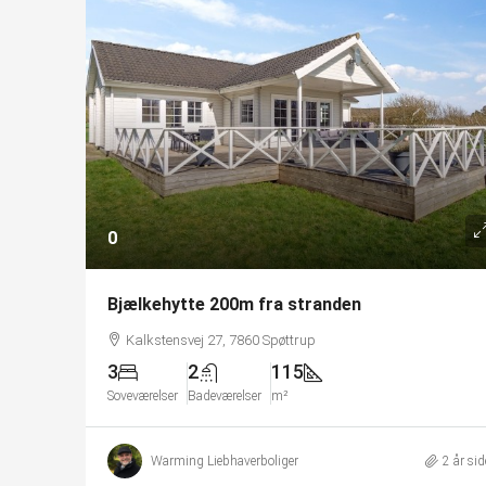
0
Bjælkehytte 200m fra stranden
Kalkstensvej 27, 7860 Spøttrup
3
2
115
Soveværelser
Badeværelser
m²
Warming Liebhaverboliger
2 år si