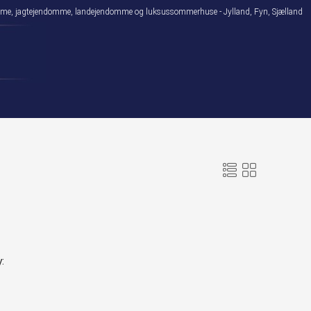
domme, jagtejendomme, landejendomme og luksussommerhuse - Jylland, Fyn, Sjælland
: