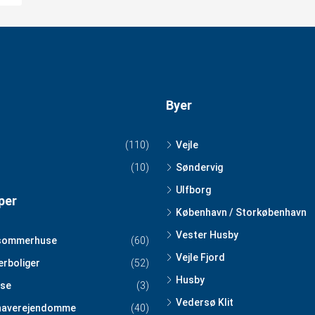
Byer
(110)
Vejle
(10)
Søndervig
Ulfborg
per
København / Storkøbenhavn
Vester Husby
sommerhuse
(60)
Vejle Fjord
erboliger
(52)
Husby
se
(3)
Vedersø Klit
haverejendomme
(40)