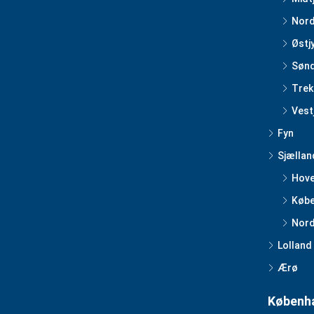
Nord
Østj
Sønd
Trek
Vest
Fyn
Sjællan
Hov
Købe
Nord
Lolland
Ærø
Københa