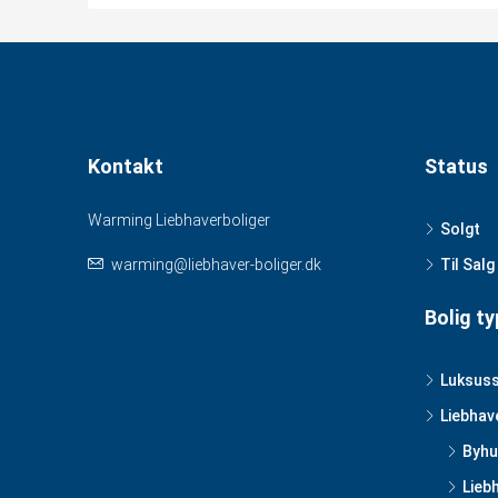
Kontakt
Status
Warming Liebhaverboliger
Solgt
warming@liebhaver-boliger.dk
Til Salg
Bolig ty
Luksus
Liebhav
Byhu
Lieb