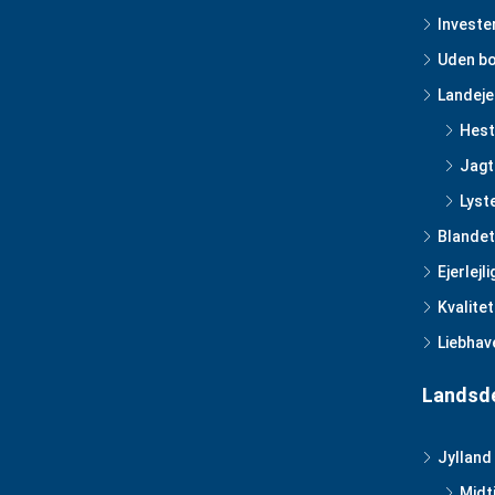
Investe
Uden bo
Landej
Hes
Jag
Lyst
Blandet
Ejerlejl
Kvalitet
Liebhav
Landsd
Jylland
Midt