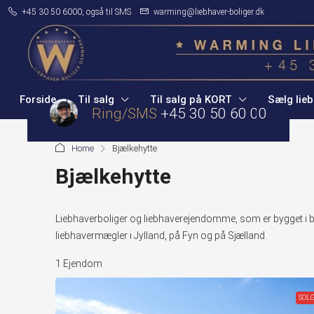
+45 30 50 6000, også til SMS
warming@liebhaver-boliger.dk
Forside
Til salg
Til salg på KORT
Sælg lieb
Ring/SMS
+45 30 50 60 00
Home
Bjælkehytte
Bjælkehytte
Liebhaverboliger og liebhaverejendomme, som er bygget i bj
liebhavermægler i Jylland, på Fyn og på Sjælland.
1 Ejendom
SOL