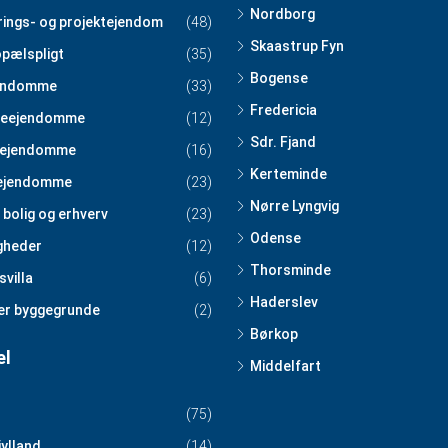
Nordborg
rings- og projektejendom
(48)
Skaastrup Fyn
pælspligt
(35)
Bogense
endomme
(33)
Fredericia
teejendomme
(12)
Sdr. Fjand
tejendomme
(16)
Kerteminde
ejendomme
(23)
Nørre Lyngvig
 bolig og erhverv
(23)
Odense
igheder
(12)
Thorsminde
svilla
(6)
Haderslev
er byggegrunde
(2)
Børkop
el
Middelfart
(75)
jylland
(14)