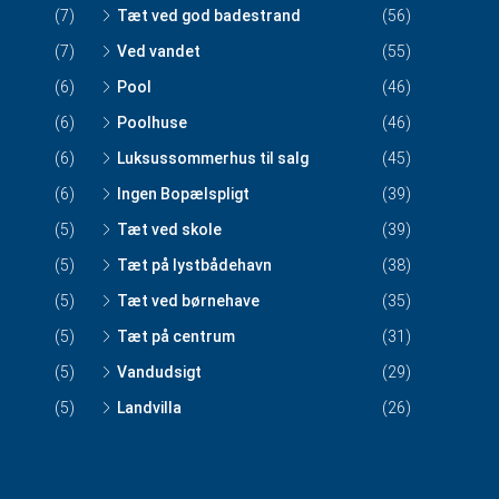
(7)
Tæt ved god badestrand
(56)
(7)
Ved vandet
(55)
(6)
Pool
(46)
(6)
Poolhuse
(46)
(6)
Luksussommerhus til salg
(45)
(6)
Ingen Bopælspligt
(39)
(5)
Tæt ved skole
(39)
(5)
Tæt på lystbådehavn
(38)
(5)
Tæt ved børnehave
(35)
(5)
Tæt på centrum
(31)
(5)
Vandudsigt
(29)
(5)
Landvilla
(26)