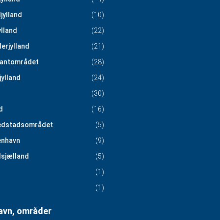
jylland
(10)
ylland
(22)
erjylland
(21)
antområdet
(28)
jylland
(24)
(30)
d
(16)
edstadsområdet
(5)
nhavn
(9)
sjælland
(5)
(1)
(1)
vn, områder