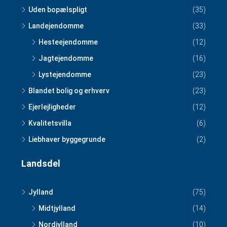
Uden bopælspligt
(35)
Landejendomme
(33)
Hesteejendomme
(12)
Jagtejendomme
(16)
Lystejendomme
(23)
Blandet bolig og erhverv
(23)
Ejerlejligheder
(12)
Kvalitetsvilla
(6)
Liebhaver byggegrunde
(2)
Landsdel
Jylland
(75)
Midtjylland
(14)
Nordjylland
(10)