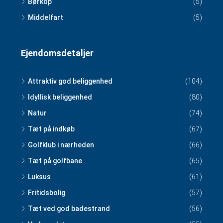
Børkop
(5)
Middelfart
(5)
Ejendomsdetaljer
Attraktiv god beliggenhed
(104)
Idyllisk beliggenhed
(80)
Natur
(74)
Tæt på indkøb
(67)
Golfklub i nærheden
(66)
Tæt på golfbane
(65)
Luksus
(61)
Fritidsbolig
(57)
Tæt ved god badestrand
(56)