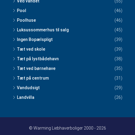
Ved vandet
(55)
Pool
(46)
Poolhuse
(46)
Luksussommerhus til salg
(45)
Ingen Bopælspligt
(39)
Tæt ved skole
(39)
Tæt på lystbådehavn
(38)
Tæt ved børnehave
(35)
Tæt på centrum
(31)
Vandudsigt
(29)
Landvilla
(26)
© Warming Liebhaverboliger 2000 - 2026