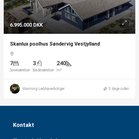
6.995.000 DKK
Skanlux poolhus Søndervig Vestjylland
7
3
240
Soveværelser
Badeværelser
m²
Warming Liebhaverboliger
5 dage siden
Kontakt