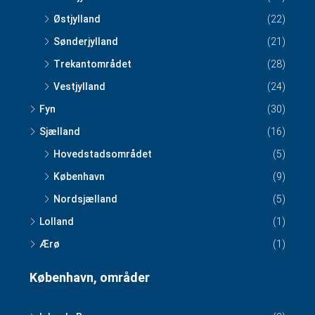
Østjylland
(22)
Sønderjylland
(21)
Trekantområdet
(28)
Vestjylland
(24)
Fyn
(30)
Sjælland
(16)
Hovedstadsområdet
(5)
København
(9)
Nordsjælland
(5)
Lolland
(1)
Ærø
(1)
København, områder