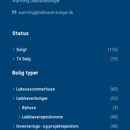
Warming Liebhaverboliger
warming@liebhaver-boliger.dk
Status
Solgt
(110)
Til Salg
(10)
Bolig typer
Luksussommerhuse
(60)
Liebhaverboliger
(52)
Byhuse
(3)
Liebhaverejendomme
(40)
Investerings- og projektejendom
(48)