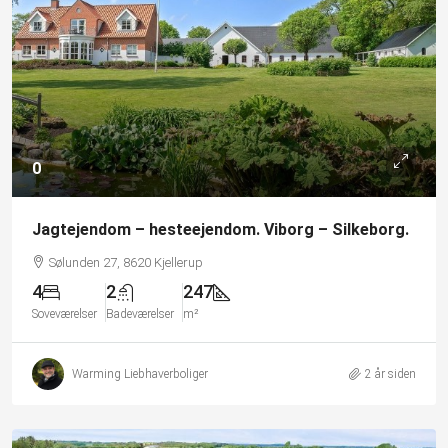
0
Jagtejendom – hesteejendom. Viborg – Silkeborg.
Sølunden 27, 8620 Kjellerup
4
2
247
Soveværelser
Badeværelser
m²
Warming Liebhaverboliger
2 år siden