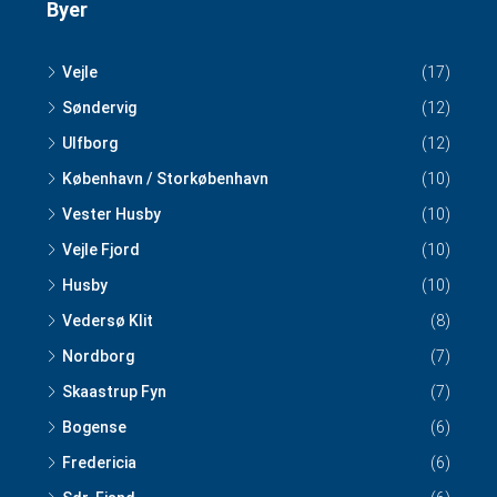
Byer
Vejle
(17)
Søndervig
(12)
Ulfborg
(12)
København / Storkøbenhavn
(10)
Vester Husby
(10)
Vejle Fjord
(10)
Husby
(10)
Vedersø Klit
(8)
Nordborg
(7)
Skaastrup Fyn
(7)
Bogense
(6)
Fredericia
(6)