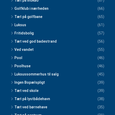
Tæt på indkøb
(67)
Golfklub i nærheden
(66)
Tæt på golfbane
(65)
Luksus
(61)
Fritidsbolig
(57)
Tæt ved god badestrand
(56)
Ved vandet
(55)
Pool
(46)
Poolhuse
(46)
Luksussommerhus til salg
(45)
Ingen Bopælspligt
(39)
Tæt ved skole
(39)
Tæt på lystbådehavn
(38)
Tæt ved børnehave
(35)