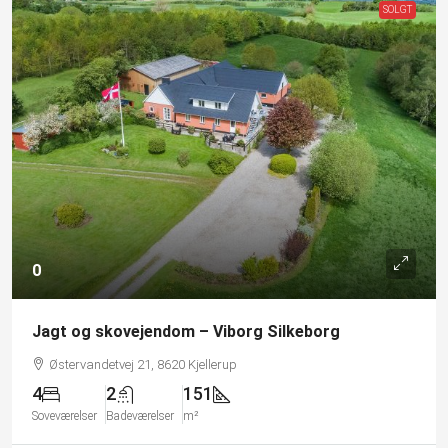
SOLGT
0
Jagt og skovejendom – Viborg Silkeborg
Østervandetvej 21, 8620 Kjellerup
4
2
151
Soveværelser
Badeværelser
m²