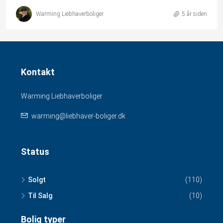
Warming Liebhaverboliger
5 år siden
Kontakt
Warming Liebhaverboliger
warming@liebhaver-boliger.dk
Status
Solgt
(110)
Til Salg
(10)
Bolig typer