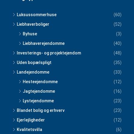
Luksussommerhuse
(60)
Liebhaverboliger
(52)
Byhuse
(3)
Liebhaverejendomme
(40)
Investerings- og projektejendom
(48)
Uden bopælspligt
(35)
Landejendomme
(33)
Hesteejendomme
(12)
Jagtejendomme
(16)
Lystejendomme
(23)
Blandet bolig og erhverv
(23)
Ejerlejligheder
(12)
Kvalitetsvilla
(6)