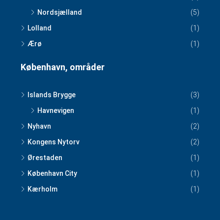
Nordsjælland
(5)
Lolland
(1)
Ærø
(1)
København, områder
Islands Brygge
(3)
Havnevigen
(1)
Nyhavn
(2)
Kongens Nytorv
(2)
Ørestaden
(1)
København City
(1)
Kærholm
(1)