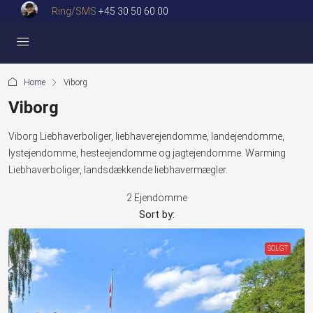
Ring/SMS
+45 30 50 60 00
Home
Viborg
Viborg
Viborg Liebhaverboliger, liebhaverejendomme, landejendomme,
lystejendomme, hesteejendomme og jagtejendomme. Warming
Liebhaverboliger, landsdækkende liebhavermægler.
2 Ejendomme
Sort by:
SOLGT