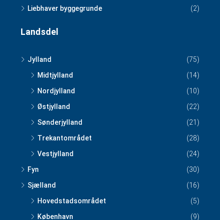
Liebhaver byggegrunde
(2)
Landsdel
Jylland
(75)
Midtjylland
(14)
Nordjylland
(10)
Østjylland
(22)
Sønderjylland
(21)
Trekantområdet
(28)
Vestjylland
(24)
Fyn
(30)
Sjælland
(16)
Hovedstadsområdet
(5)
København
(9)