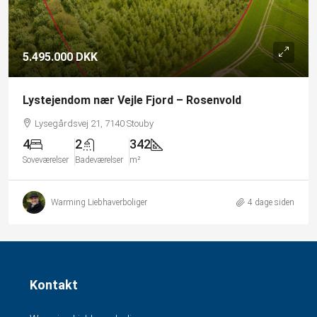
5.495.000 DKK
Lystejendom nær Vejle Fjord – Rosenvold
Lysegårdsvej 21, 7140 Stouby
4
2
342
Soveværelser
Badeværelser
m²
Warming Liebhaverboliger
4 dage siden
Kontakt