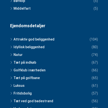
Børkop
(5)
Middelfart
(5)
Ejendomsdetaljer
Attraktiv god beliggenhed
(104)
Idyllisk beliggenhed
(80)
Natur
(74)
Tæt på indkøb
(67)
Golfklub i nærheden
(66)
Tæt på golfbane
(65)
Luksus
(61)
Fritidsbolig
(57)
Tæt ved god badestrand
(56)