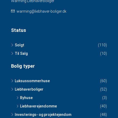
Warming Liebhaverboliger
warming@liebhaver-boliger.dk
Status
Solgt
(110)
Til Salg
(10)
Bolig typer
Luksussommerhuse
(60)
Liebhaverboliger
(52)
Byhuse
(3)
Liebhaverejendomme
(40)
Investerings- og projektejendom
(48)