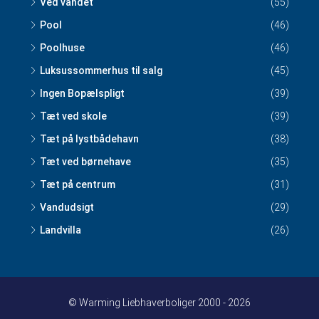
Ved vandet
(55)
Pool
(46)
Poolhuse
(46)
Luksussommerhus til salg
(45)
Ingen Bopælspligt
(39)
Tæt ved skole
(39)
Tæt på lystbådehavn
(38)
Tæt ved børnehave
(35)
Tæt på centrum
(31)
Vandudsigt
(29)
Landvilla
(26)
© Warming Liebhaverboliger 2000 - 2026