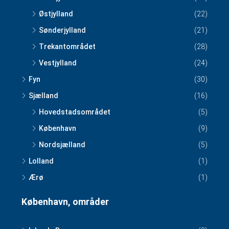
Østjylland
(22)
Sønderjylland
(21)
Trekantområdet
(28)
Vestjylland
(24)
Fyn
(30)
Sjælland
(16)
Hovedstadsområdet
(5)
København
(9)
Nordsjælland
(5)
Lolland
(1)
Ærø
(1)
København, områder