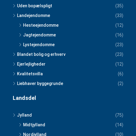
Uden bopælspligt
(35)
Landejendomme
(33)
Hesteejendomme
(12)
Jagtejendomme
(16)
Lystejendomme
(23)
Blandet bolig og erhverv
(23)
Ejerlejligheder
(12)
Kvalitetsvilla
(6)
Liebhaver byggegrunde
(2)
Landsdel
Jylland
(75)
Midtjylland
(14)
Nordjylland
(10)