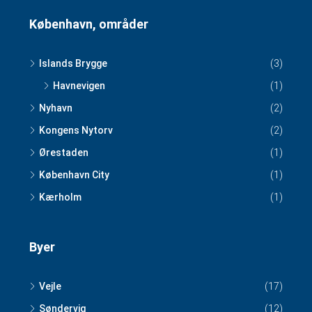
København, områder
Islands Brygge
(3)
Havnevigen
(1)
Nyhavn
(2)
Kongens Nytorv
(2)
Ørestaden
(1)
København City
(1)
Kærholm
(1)
Byer
Vejle
(17)
Søndervig
(12)