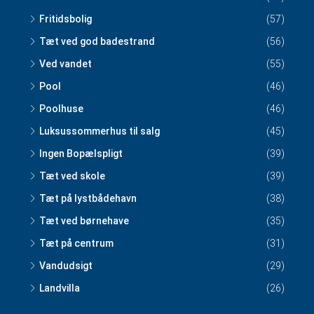
Fritidsbolig
(57)
Tæt ved god badestrand
(56)
Ved vandet
(55)
Pool
(46)
Poolhuse
(46)
Luksussommerhus til salg
(45)
Ingen Bopælspligt
(39)
Tæt ved skole
(39)
Tæt på lystbådehavn
(38)
Tæt ved børnehave
(35)
Tæt på centrum
(31)
Vandudsigt
(29)
Landvilla
(26)