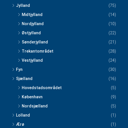
Jylland
(75)
Midtjylland
(14)
Nordjylland
(10)
Østjylland
(22)
Sønderjylland
(21)
Trekantområdet
(28)
Vestjylland
(24)
Fyn
(30)
Sjælland
(16)
Hovedstadsområdet
(5)
København
(9)
Nordsjælland
(5)
Lolland
(1)
Ærø
(1)