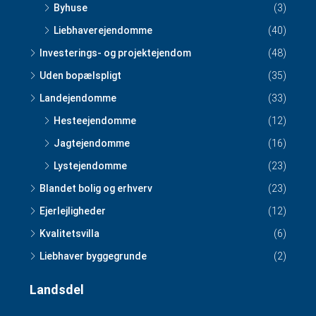
Byhuse
(3)
Liebhaverejendomme
(40)
Investerings- og projektejendom
(48)
Uden bopælspligt
(35)
Landejendomme
(33)
Hesteejendomme
(12)
Jagtejendomme
(16)
Lystejendomme
(23)
Blandet bolig og erhverv
(23)
Ejerlejligheder
(12)
Kvalitetsvilla
(6)
Liebhaver byggegrunde
(2)
Landsdel