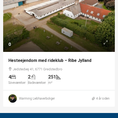
0
Hesteejendom med rideklub – Ribe Jylland
Jedstedvej 41, 6771 Gredstedbro
4
2
251
Soveværelser
Badeværelser
m²
Warming Liebhaverboliger
4 år siden