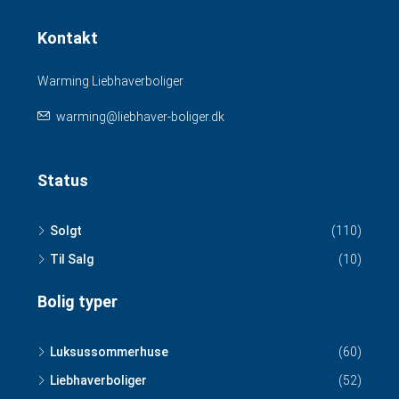
Kontakt
Warming Liebhaverboliger
warming@liebhaver-boliger.dk
Status
Solgt
(110)
Til Salg
(10)
Bolig typer
Luksussommerhuse
(60)
Liebhaverboliger
(52)