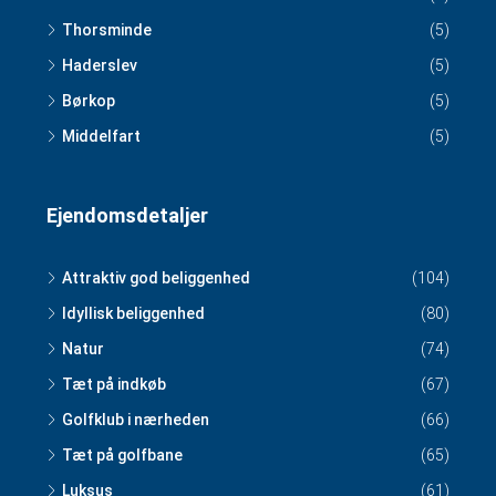
Thorsminde
(5)
Haderslev
(5)
Børkop
(5)
Middelfart
(5)
Ejendomsdetaljer
Attraktiv god beliggenhed
(104)
Idyllisk beliggenhed
(80)
Natur
(74)
Tæt på indkøb
(67)
Golfklub i nærheden
(66)
Tæt på golfbane
(65)
Luksus
(61)