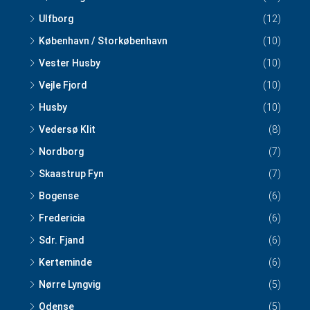
Ulfborg
(12)
København / Storkøbenhavn
(10)
Vester Husby
(10)
Vejle Fjord
(10)
Husby
(10)
Vedersø Klit
(8)
Nordborg
(7)
Skaastrup Fyn
(7)
Bogense
(6)
Fredericia
(6)
Sdr. Fjand
(6)
Kerteminde
(6)
Nørre Lyngvig
(5)
Odense
(5)