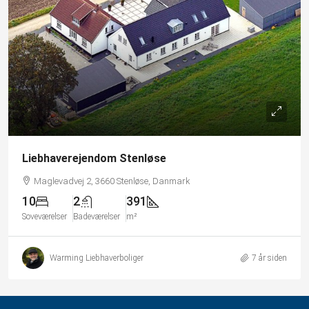
Liebhaverejendom Stenløse
Maglevadvej 2, 3660 Stenløse, Danmark
10
2
391
Soveværelser
Badeværelser
m²
Warming Liebhaverboliger
7 år siden