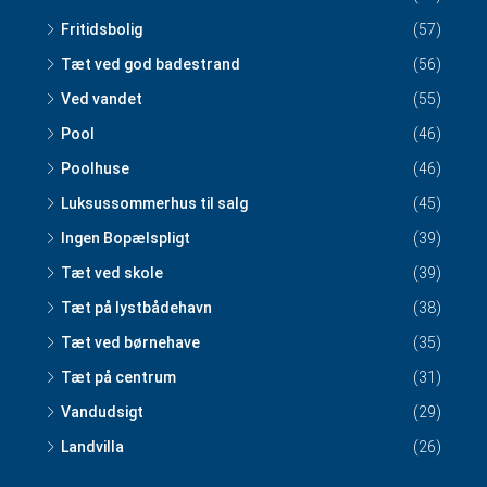
Fritidsbolig
(57)
Tæt ved god badestrand
(56)
Ved vandet
(55)
Pool
(46)
Poolhuse
(46)
Luksussommerhus til salg
(45)
Ingen Bopælspligt
(39)
Tæt ved skole
(39)
Tæt på lystbådehavn
(38)
Tæt ved børnehave
(35)
Tæt på centrum
(31)
Vandudsigt
(29)
Landvilla
(26)