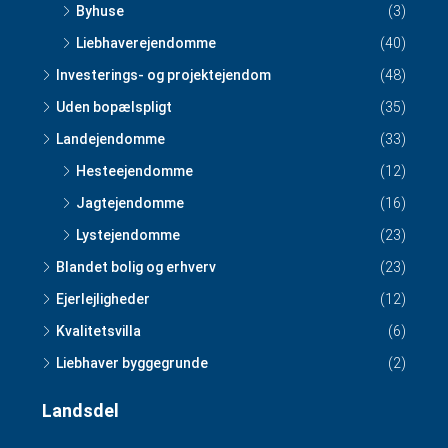
Byhuse
(3)
Liebhaverejendomme
(40)
Investerings- og projektejendom
(48)
Uden bopælspligt
(35)
Landejendomme
(33)
Hesteejendomme
(12)
Jagtejendomme
(16)
Lystejendomme
(23)
Blandet bolig og erhverv
(23)
Ejerlejligheder
(12)
Kvalitetsvilla
(6)
Liebhaver byggegrunde
(2)
Landsdel