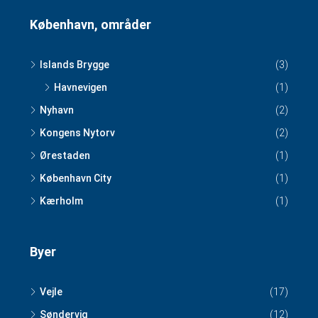
København, områder
Islands Brygge
(3)
Havnevigen
(1)
Nyhavn
(2)
Kongens Nytorv
(2)
Ørestaden
(1)
København City
(1)
Kærholm
(1)
Byer
Vejle
(17)
Søndervig
(12)