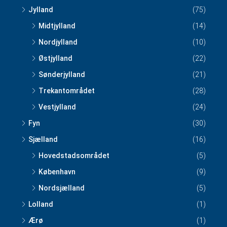
Jylland
(75)
Midtjylland
(14)
Nordjylland
(10)
Østjylland
(22)
Sønderjylland
(21)
Trekantområdet
(28)
Vestjylland
(24)
Fyn
(30)
Sjælland
(16)
Hovedstadsområdet
(5)
København
(9)
Nordsjælland
(5)
Lolland
(1)
Ærø
(1)