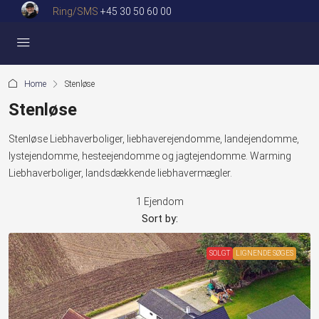
Ring/SMS
+45 30 50 60 00
Home
Stenløse
Stenløse
Stenløse Liebhaverboliger, liebhaverejendomme, landejendomme,
lystejendomme, hesteejendomme og jagtejendomme. Warming
Liebhaverboliger, landsdækkende liebhavermægler.
1 Ejendom
Sort by:
SOLGT
LIGNENDE SØGES