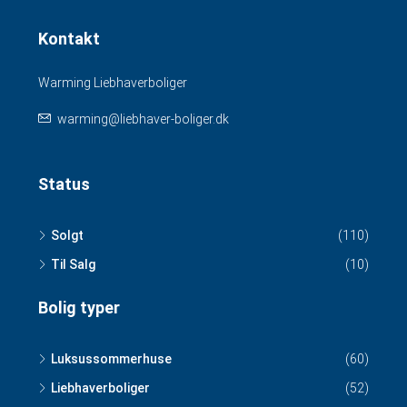
Kontakt
Warming Liebhaverboliger
warming@liebhaver-boliger.dk
Status
Solgt
(110)
Til Salg
(10)
Bolig typer
Luksussommerhuse
(60)
Liebhaverboliger
(52)