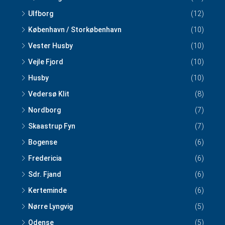
Ulfborg
(12)
København / Storkøbenhavn
(10)
Vester Husby
(10)
Vejle Fjord
(10)
Husby
(10)
Vedersø Klit
(8)
Nordborg
(7)
Skaastrup Fyn
(7)
Bogense
(6)
Fredericia
(6)
Sdr. Fjand
(6)
Kerteminde
(6)
Nørre Lyngvig
(5)
Odense
(5)