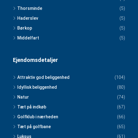
Thorsminde
(5)
Haderslev
(5)
Børkop
(5)
Middelfart
(5)
Ejendomsdetaljer
Attraktiv god beliggenhed
(104)
Idyllisk beliggenhed
(80)
Natur
(74)
Tæt på indkøb
(67)
Golfklub i nærheden
(66)
Tæt på golfbane
(65)
Luksus
(61)