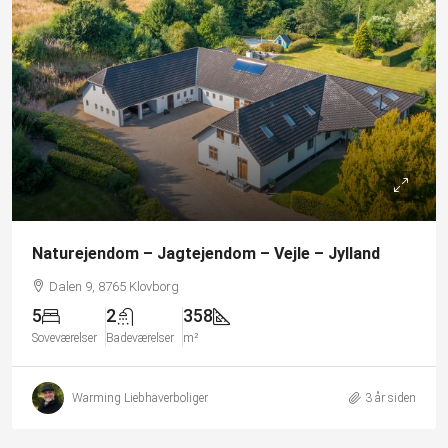
Naturejendom – Jagtejendom – Vejle – Jylland
Dalen 9, 8765 Klovborg
5
2
358
Soveværelser
Badeværelser
m²
Warming Liebhaverboliger
3 år siden