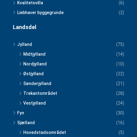
Kvalitetsvilla
(6)
Liebhaver byggegrunde
(2)
Landsdel
Jylland
(75)
Midtjylland
(14)
Nordjylland
(10)
Østjylland
(22)
Sønderjylland
(21)
Trekantområdet
(28)
Vestjylland
(24)
Fyn
(30)
Sjælland
(16)
Hovedstadsområdet
(5)