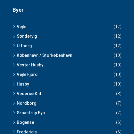
Byer
Vejle
(17)
Søndervig
(12)
Ulfborg
(12)
København / Storkøbenhavn
(10)
Vester Husby
(10)
Vejle Fjord
(10)
Husby
(10)
Vedersø Klit
(8)
Nordborg
(7)
Skaastrup Fyn
(7)
Bogense
(6)
Fredericia
(6)