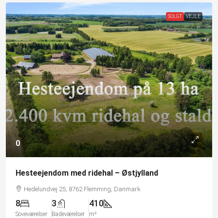
SOLGT
VEJLE
0
Hesteejendom med ridehal – Østjylland
Hedelundvej 25, 8762 Flemming, Danmark
8
3
410
Soveværelser
Badeværelser
m²