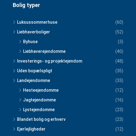
Bolig typer
Luksussommerhuse
(60)
Liebhaverboliger
(52)
Byhuse
(3)
Liebhaverejendomme
(40)
Investerings- og projektejendom
(48)
Uden bopælspligt
(35)
Landejendomme
(33)
Hesteejendomme
(12)
Jagtejendomme
(16)
Lystejendomme
(23)
Blandet bolig og erhverv
(23)
Ejerlejligheder
(12)