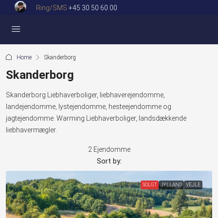
Ring/SMS
+45 30 50 60 00
Home
Skanderborg
Skanderborg
Skanderborg Liebhaverboliger, liebhaverejendomme,
landejendomme, lystejendomme, hesteejendomme og
jagtejendomme. Warming Liebhaverboliger, landsdækkende
liebhavermægler.
2 Ejendomme
Sort by:
SOLGT
JYLLAND
VEJLE