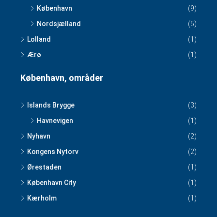
København
(9)
Nordsjælland
(5)
Lolland
(1)
Ærø
(1)
København, områder
Islands Brygge
(3)
Havnevigen
(1)
Nyhavn
(2)
Kongens Nytorv
(2)
Ørestaden
(1)
København City
(1)
Kærholm
(1)