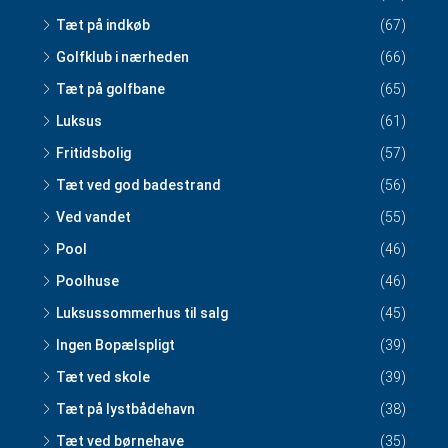
Tæt på indkøb
(67)
Golfklub i nærheden
(66)
Tæt på golfbane
(65)
Luksus
(61)
Fritidsbolig
(57)
Tæt ved god badestrand
(56)
Ved vandet
(55)
Pool
(46)
Poolhuse
(46)
Luksussommerhus til salg
(45)
Ingen Bopælspligt
(39)
Tæt ved skole
(39)
Tæt på lystbådehavn
(38)
Tæt ved børnehave
(35)