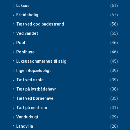
Luksus
(61)
Fritidsbolig
(57)
Tæt ved god badestrand
(56)
Ved vandet
(55)
Pool
(46)
Poolhuse
(46)
Luksussommerhus til salg
(45)
Ingen Bopælspligt
(39)
Tæt ved skole
(39)
Tæt på lystbådehavn
(38)
Tæt ved børnehave
(35)
Tæt på centrum
(31)
Vandudsigt
(29)
Landvilla
(26)