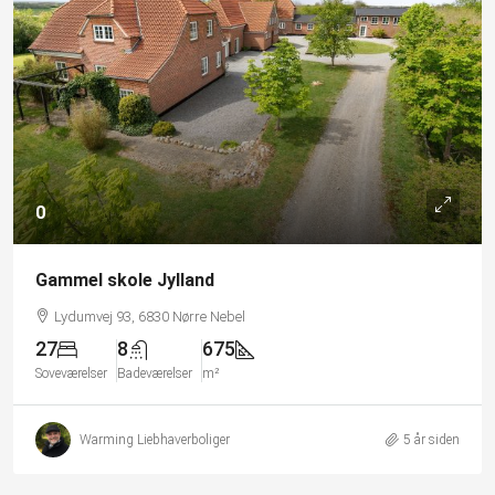
0
Gammel skole Jylland
Lydumvej 93, 6830 Nørre Nebel
27
8
675
Soveværelser
Badeværelser
m²
Warming Liebhaverboliger
5 år siden