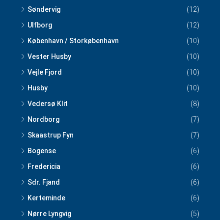
Søndervig
(12)
Ulfborg
(12)
København / Storkøbenhavn
(10)
Vester Husby
(10)
Vejle Fjord
(10)
Husby
(10)
Vedersø Klit
(8)
Nordborg
(7)
Skaastrup Fyn
(7)
Bogense
(6)
Fredericia
(6)
Sdr. Fjand
(6)
Kerteminde
(6)
Nørre Lyngvig
(5)