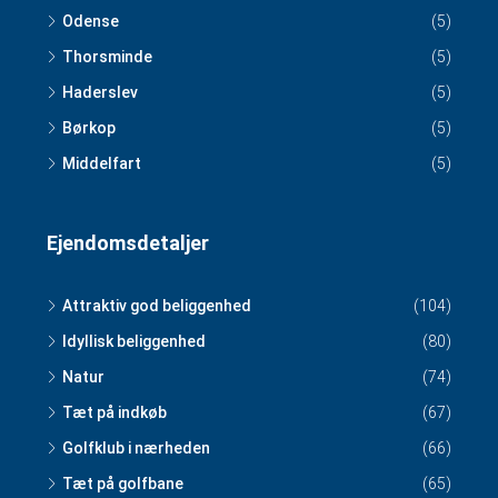
Odense
(5)
Thorsminde
(5)
Haderslev
(5)
Børkop
(5)
Middelfart
(5)
Ejendomsdetaljer
Attraktiv god beliggenhed
(104)
Idyllisk beliggenhed
(80)
Natur
(74)
Tæt på indkøb
(67)
Golfklub i nærheden
(66)
Tæt på golfbane
(65)