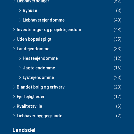
Liebhaverboliger
(52)
Byhuse
(3)
Liebhaverejendomme
(40)
Investerings- og projektejendom
(48)
Uden bopælspligt
(35)
Landejendomme
(33)
Hesteejendomme
(12)
Jagtejendomme
(16)
Lystejendomme
(23)
Blandet bolig og erhverv
(23)
Ejerlejligheder
(12)
Kvalitetsvilla
(6)
Liebhaver byggegrunde
(2)
Landsdel