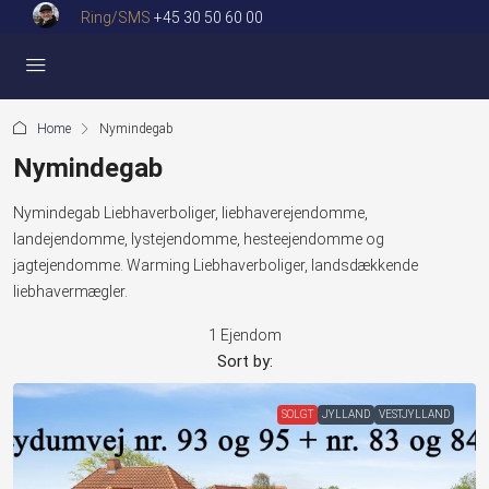
Ring/SMS
+45 30 50 60 00
Home
Nymindegab
Nymindegab
Nymindegab Liebhaverboliger, liebhaverejendomme,
landejendomme, lystejendomme, hesteejendomme og
jagtejendomme. Warming Liebhaverboliger, landsdækkende
liebhavermægler.
1 Ejendom
Sort by:
SOLGT
JYLLAND
VESTJYLLAND