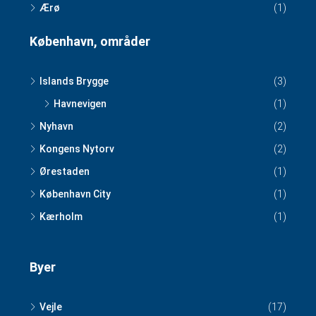
Ærø
(1)
København, områder
Islands Brygge
(3)
Havnevigen
(1)
Nyhavn
(2)
Kongens Nytorv
(2)
Ørestaden
(1)
København City
(1)
Kærholm
(1)
Byer
Vejle
(17)