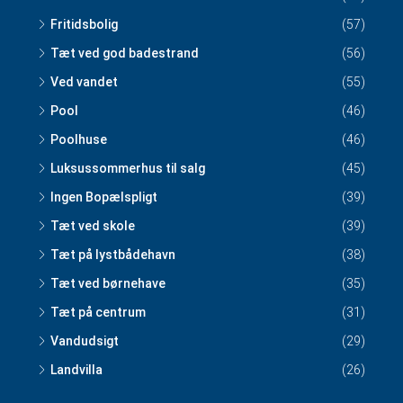
Fritidsbolig
(57)
Tæt ved god badestrand
(56)
Ved vandet
(55)
Pool
(46)
Poolhuse
(46)
Luksussommerhus til salg
(45)
Ingen Bopælspligt
(39)
Tæt ved skole
(39)
Tæt på lystbådehavn
(38)
Tæt ved børnehave
(35)
Tæt på centrum
(31)
Vandudsigt
(29)
Landvilla
(26)