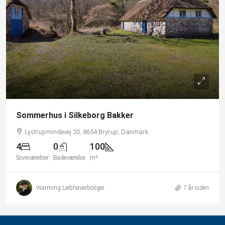
Sommerhus i Silkeborg Bakker
Lystrupmindevej 20, 8654 Bryrup, Danmark
4
0
100
Soveværelser
Badeværelse
m²
Warming Liebhaverboliger
7 år siden