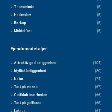
Thorsminde
(5)
Haderslev
(5)
Børkop
(5)
Middelfart
(5)
Ejendomsdetaljer
Attraktiv god beliggenhed
(104)
Idyllisk beliggenhed
(80)
Natur
(74)
Tæt på indkøb
(67)
Golfklub i nærheden
(66)
Tæt på golfbane
(65)
Luksus
(61)