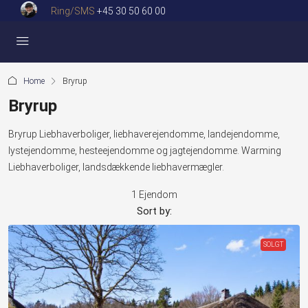
Ring/SMS
+45 30 50 60 00
Home
Bryrup
Bryrup
Bryrup Liebhaverboliger, liebhaverejendomme, landejendomme,
lystejendomme, hesteejendomme og jagtejendomme. Warming
Liebhaverboliger, landsdækkende liebhavermægler.
1 Ejendom
Sort by:
SOLGT