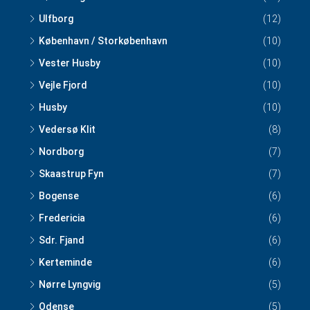
Ulfborg
(12)
København / Storkøbenhavn
(10)
Vester Husby
(10)
Vejle Fjord
(10)
Husby
(10)
Vedersø Klit
(8)
Nordborg
(7)
Skaastrup Fyn
(7)
Bogense
(6)
Fredericia
(6)
Sdr. Fjand
(6)
Kerteminde
(6)
Nørre Lyngvig
(5)
Odense
(5)