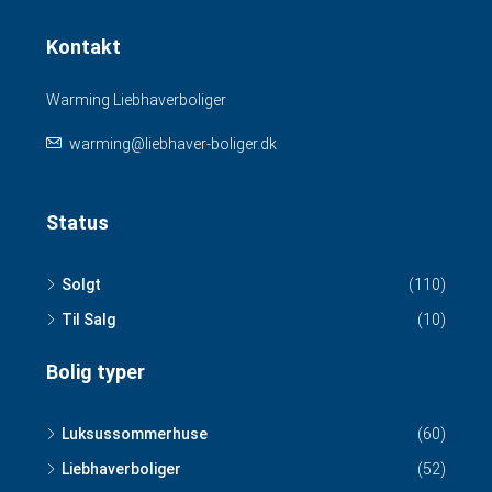
Kontakt
Warming Liebhaverboliger
warming@liebhaver-boliger.dk
Status
Solgt
(110)
Til Salg
(10)
Bolig typer
Luksussommerhuse
(60)
Liebhaverboliger
(52)