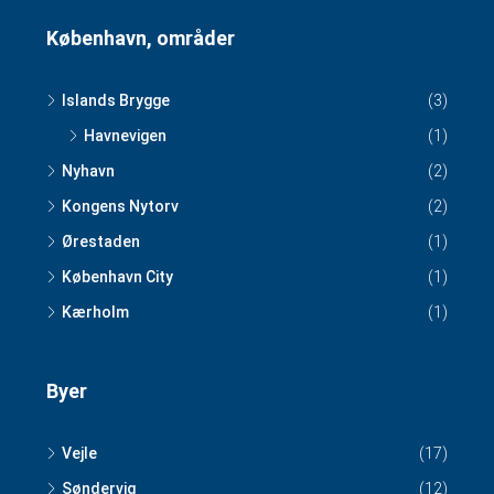
København, områder
Islands Brygge
(3)
Havnevigen
(1)
Nyhavn
(2)
Kongens Nytorv
(2)
Ørestaden
(1)
København City
(1)
Kærholm
(1)
Byer
Vejle
(17)
Søndervig
(12)