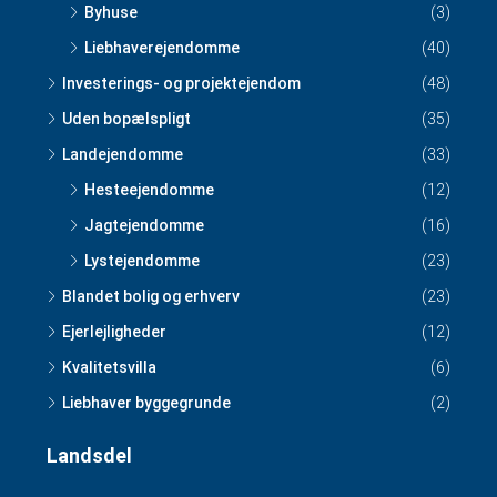
Byhuse
(3)
Liebhaverejendomme
(40)
Investerings- og projektejendom
(48)
Uden bopælspligt
(35)
Landejendomme
(33)
Hesteejendomme
(12)
Jagtejendomme
(16)
Lystejendomme
(23)
Blandet bolig og erhverv
(23)
Ejerlejligheder
(12)
Kvalitetsvilla
(6)
Liebhaver byggegrunde
(2)
Landsdel