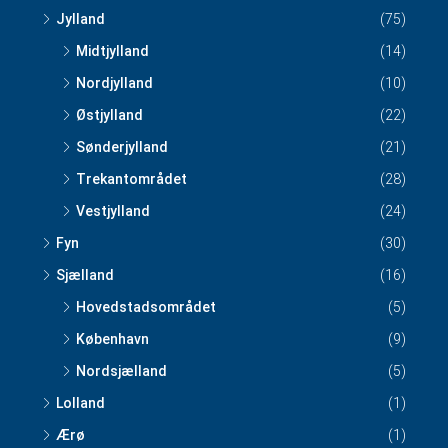
Jylland
(75)
Midtjylland
(14)
Nordjylland
(10)
Østjylland
(22)
Sønderjylland
(21)
Trekantområdet
(28)
Vestjylland
(24)
Fyn
(30)
Sjælland
(16)
Hovedstadsområdet
(5)
København
(9)
Nordsjælland
(5)
Lolland
(1)
Ærø
(1)