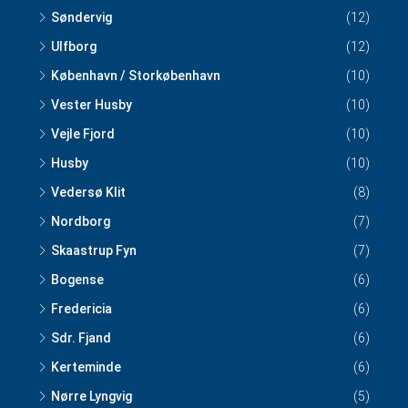
Søndervig
(12)
Ulfborg
(12)
København / Storkøbenhavn
(10)
Vester Husby
(10)
Vejle Fjord
(10)
Husby
(10)
Vedersø Klit
(8)
Nordborg
(7)
Skaastrup Fyn
(7)
Bogense
(6)
Fredericia
(6)
Sdr. Fjand
(6)
Kerteminde
(6)
Nørre Lyngvig
(5)