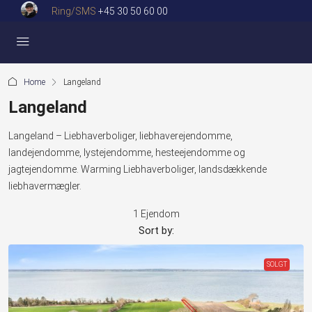
Ring/SMS
+45 30 50 60 00
Home
Langeland
Langeland
Langeland – Liebhaverboliger, liebhaverejendomme,
landejendomme, lystejendomme, hesteejendomme og
jagtejendomme. Warming Liebhaverboliger, landsdækkende
liebhavermægler.
1 Ejendom
Sort by:
SOLGT