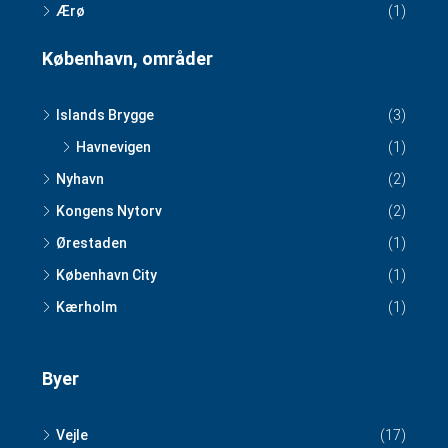
Ærø
(1)
København, områder
Islands Brygge
(3)
Havnevigen
(1)
Nyhavn
(2)
Kongens Nytorv
(2)
Ørestaden
(1)
København City
(1)
Kærholm
(1)
Byer
Vejle
(17)