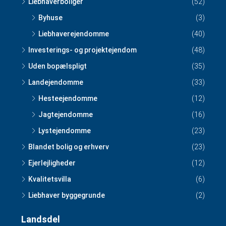
Liebhaverboliger
(52)
Byhuse
(3)
Liebhaverejendomme
(40)
Investerings- og projektejendom
(48)
Uden bopælspligt
(35)
Landejendomme
(33)
Hesteejendomme
(12)
Jagtejendomme
(16)
Lystejendomme
(23)
Blandet bolig og erhverv
(23)
Ejerlejligheder
(12)
Kvalitetsvilla
(6)
Liebhaver byggegrunde
(2)
Landsdel