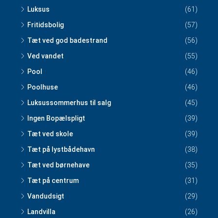
Luksus
(61)
Fritidsbolig
(57)
Tæt ved god badestrand
(56)
Ved vandet
(55)
Pool
(46)
Poolhuse
(46)
Luksussommerhus til salg
(45)
Ingen Bopælspligt
(39)
Tæt ved skole
(39)
Tæt på lystbådehavn
(38)
Tæt ved børnehave
(35)
Tæt på centrum
(31)
Vandudsigt
(29)
Landvilla
(26)