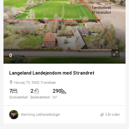
0
Langeland Landejendom med Strandret
Houvej 75, 5953 Tranekær
7
2
290
Soveværelser
Badeværelser
m²
Warming Liebhaverboliger
3 år siden