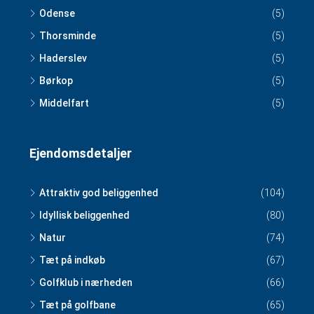
Odense
(5)
Thorsminde
(5)
Haderslev
(5)
Børkop
(5)
Middelfart
(5)
Ejendomsdetaljer
Attraktiv god beliggenhed
(104)
Idyllisk beliggenhed
(80)
Natur
(74)
Tæt på indkøb
(67)
Golfklub i nærheden
(66)
Tæt på golfbane
(65)