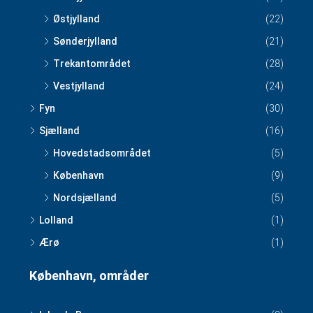
Østjylland
(22)
Sønderjylland
(21)
Trekantområdet
(28)
Vestjylland
(24)
Fyn
(30)
Sjælland
(16)
Hovedstadsområdet
(5)
København
(9)
Nordsjælland
(5)
Lolland
(1)
Ærø
(1)
København, områder