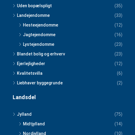
Uden bopælspligt
(35)
Landejendomme
(33)
Hesteejendomme
(12)
Jagtejendomme
(16)
Lystejendomme
(23)
Blandet bolig og erhverv
(23)
Ejerlejligheder
(12)
Kvalitetsvilla
(6)
Liebhaver byggegrunde
(2)
Landsdel
Jylland
(75)
Midtjylland
(14)
Nordjylland
(10)