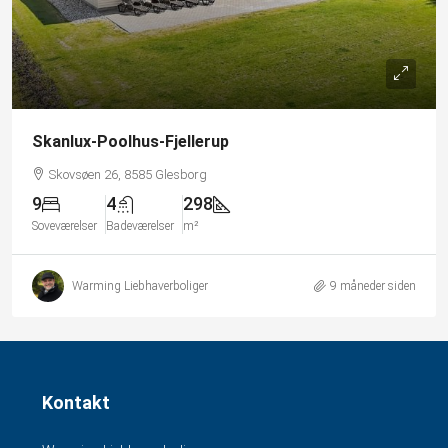
Skanlux-Poolhus-Fjellerup
Skovsøen 26, 8585 Glesborg
9
4
298
Soveværelser
Badeværelser
m²
Warming Liebhaverboliger
9 måneder siden
Kontakt