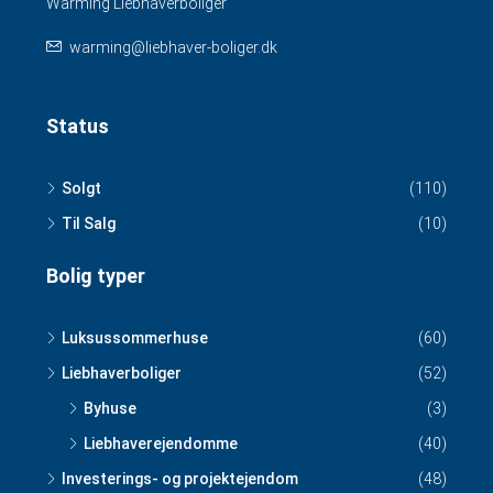
Warming Liebhaverboliger
warming@liebhaver-boliger.dk
Status
Solgt
(110)
Til Salg
(10)
Bolig typer
Luksussommerhuse
(60)
Liebhaverboliger
(52)
Byhuse
(3)
Liebhaverejendomme
(40)
Investerings- og projektejendom
(48)