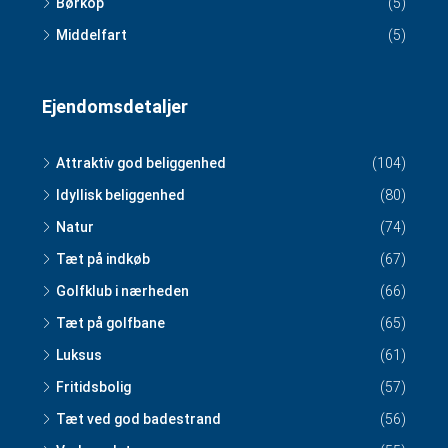
Børkop
(5)
Middelfart
(5)
Ejendomsdetaljer
Attraktiv god beliggenhed
(104)
Idyllisk beliggenhed
(80)
Natur
(74)
Tæt på indkøb
(67)
Golfklub i nærheden
(66)
Tæt på golfbane
(65)
Luksus
(61)
Fritidsbolig
(57)
Tæt ved god badestrand
(56)