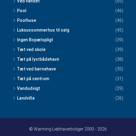
Ved vandet
(55)
Pool
(46)
Poolhuse
(46)
Luksussommerhus til salg
(45)
Ingen Bopælspligt
(39)
Tæt ved skole
(39)
Tæt på lystbådehavn
(38)
Tæt ved børnehave
(35)
Tæt på centrum
(31)
Vandudsigt
(29)
Landvilla
(26)
© Warming Liebhaverboliger 2000 - 2026